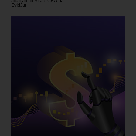
atuação no STJ e CEO da
EvidJuri