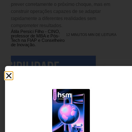
prever corretamente o próximo choque, mas em
construir operações capazes de se adaptar
rapidamente a diferentes realidades sem
comprometer resultados.
Átila Persici Filho - CINO,
12 MINUTOS MIN DE LEITURA
professor de MBA e Pós-
Tech na FIAP e Conselheiro
de Inovação.