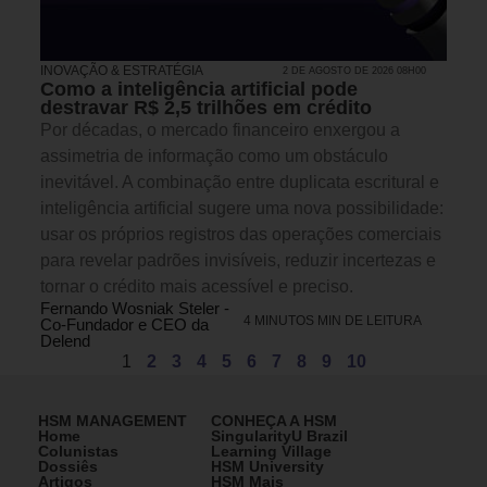
INOVAÇÃO & ESTRATÉGIA
2 DE AGOSTO DE 2026 08H00
Como a inteligência artificial pode
destravar R$ 2,5 trilhões em crédito
Por décadas, o mercado financeiro enxergou a
assimetria de informação como um obstáculo
inevitável. A combinação entre duplicata escritural e
inteligência artificial sugere uma nova possibilidade:
usar os próprios registros das operações comerciais
para revelar padrões invisíveis, reduzir incertezas e
tornar o crédito mais acessível e preciso.
Fernando Wosniak Steler -
4 MINUTOS MIN DE LEITURA
Co-Fundador e CEO da
Delend
1
2
3
4
5
6
7
8
9
10
HSM MANAGEMENT
CONHEÇA A HSM
Home
SingularityU Brazil
Colunistas
Learning Village
Dossiês
HSM University
Artigos
HSM Mais