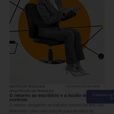
GESTÃO DE PESSOAS &
4 DE AGOSTO DE 2026 14H00
ARQUITETURA DE TRABALHO
Cadastre-se 
O retorno ao escritório e a ilusão do
T
controle
O retorno obrigatório ao trabalho presencial tem sido
defendido como uma solução para desafios de