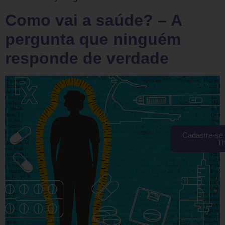
Como vai a saúde? – A
pergunta que ninguém
responde de verdade
Cadastre-se 
T