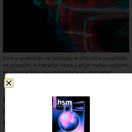
Com a aceleração da inteligência artificial e a explosão
de conteúdo, a liderança passa a exigir menos consumo
de informação e mais capacidade de interpretar
tendências, conectar contextos e tomar decisões em
meio à complexidade.
O capital de risco e a nova
infraestrutura da saúde
corporativa