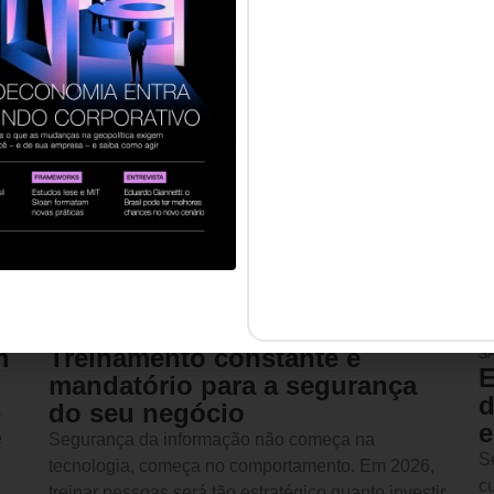
026
INOVAÇÃO & ESTRATÉGIA
31 DE DEZEMBRO DE 2025
L
m
Treinamento constante é
S
E
mandatório para a segurança
d
do seu negócio
s
e
e
Segurança da informação não começa na
S
tecnologia, começa no comportamento. Em 2026,
cu
treinar pessoas será tão estratégico quanto investir