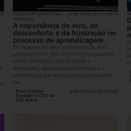
H00
CULTURA ORGANIZACIONAL
,
23 DE JUNHO DE 2026 08H00
I
D
LIDERANÇA
A importância do erro, do
p
desconforto e da frustração no
n
processo de aprendizagem
G
Em organizações que cobram inovação, mas
a
penalizam o erro, este artigo revela um paradoxo
i
central: sem espaço para frustração e
ti
de
aprendizado, equipes deixam de evoluir, e a
transformação que se busca nunca acontece de
fato.
URA
Bruno Padredi -
4 MINUTOS MIN DE LEITURA
Fundador e CEO da
B2B Match