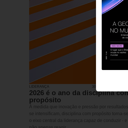
LIDERANÇA
30 DE JANEIRO DE 2
2026 é o ano da disciplina co
propósito
À medida que inovação e pressão por resultado
se intensificam, disciplina com propósito torna-s
o eixo central da liderança capaz de conduzir - e
não apenas reagir.