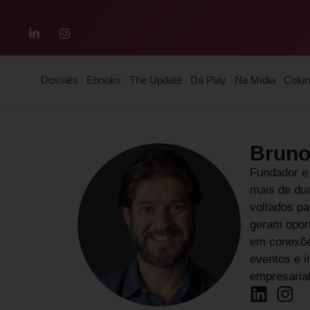
Dossiês
Ebooks
The Update
Dá Play
Na Mídia
Colun
Bruno
Fundador e
mais de du
voltados pa
geram oport
em conexões
eventos e i
empresarial