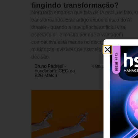
fingindo transformação?
Nem toda empresa que fala de IA está, de fato, s
transformando. Este artigo expõe o risco do AI
theater - quando a inteligência artificial vira
espetáculo - e mostra por que a vantagem
competitiva está menos no discurso e mais nas
mudanças invisíveis de estratégia, governança e
decisão.
Bruno Padredi -
4 MINUTOS MIN DE LEIT
Fundador e CEO da
B2B Match