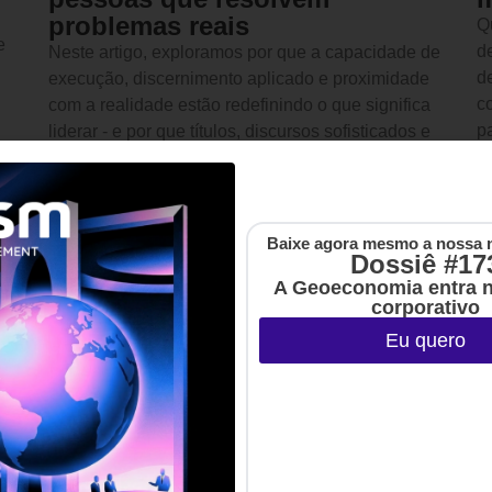
problemas reais
Q
e
d
Neste artigo, exploramos por que a capacidade de
d
execução, discernimento aplicado e proximidade
c
com a realidade estão redefinindo o que significa
p
liderar - e por que títulos, discursos sofisticados e
metodologias brilhantes já não bastam para
garantir relevância em 2026.
Bruno Padredi - CEO da
3 MINUTOS MIN DE LEITURA
B2B Match
URA
Baixe agora mesmo a nossa 
Dossiê #17
A Geoeconomia entra 
corporativo
Eu quero