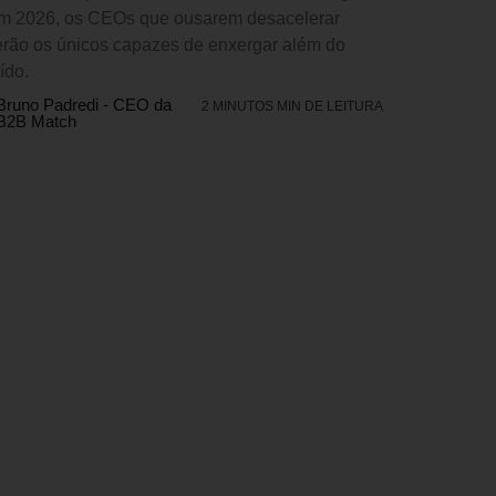
m 2026, os CEOs que ousarem desacelerar
erão os únicos capazes de enxergar além do
ído.
Bruno Padredi - CEO da
2 MINUTOS MIN DE LEITURA
B2B Match