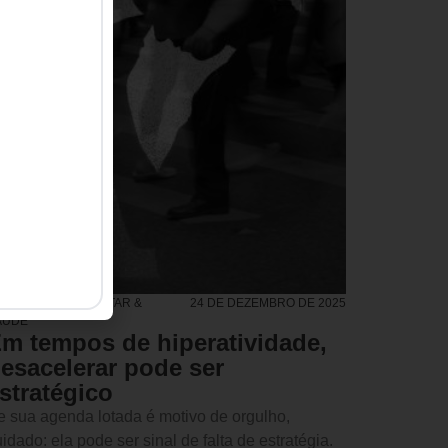
IDERANÇA
,
BEM-ESTAR &
24 DE DEZEMBRO DE 2025
AÚDE
m tempos de hiperatividade,
esacelerar pode ser
stratégico
e sua agenda lotada é motivo de orgulho,
idado: ela pode ser sinal de falta de estratégia.