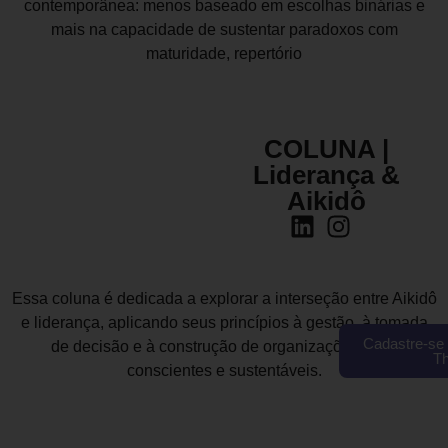
contemporânea: menos baseado em escolhas binárias e
mais na capacidade de sustentar paradoxos com
maturidade, repertório
COLUNA |
Liderança &
Aikidô
Essa coluna é dedicada a explorar a interseção entre Aikidô
e liderança, aplicando seus princípios à gestão, à tomada
Cadastre-se 
de decisão e à construção de organizações mais
T
conscientes e sustentáveis.