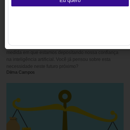
Eu quero
ESG, INTELIGÊNCIA ARTIFICIAL E
GESTÃO, DIVERSIDADE, DIVERSIDADE
IA nos negócios: evitando a perpetuação de
preconceitos
Racismo algorítimico deve ser sempre lembrado na
medida em que estamos depositando nossa confiança
na inteligência artificial. Você já pensou sobre esta
necessidade neste futuro próximo?
Dilma Campos