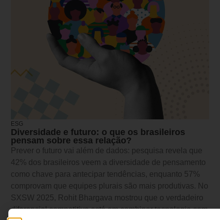
ESG
Diversidade e futuro: o que os brasileiros
pensam sobre essa relação?
Prever o futuro vai além de dados: pesquisa revela que
42% dos brasileiros veem a diversidade de pensamento
como chave para antecipar tendências, enquanto 57%
comprovam que equipes plurais são mais produtivas. No
SXSW 2025, Rohit Bhargava mostrou que o verdadeiro
diferencial competitivo está em combinar tecnologia com