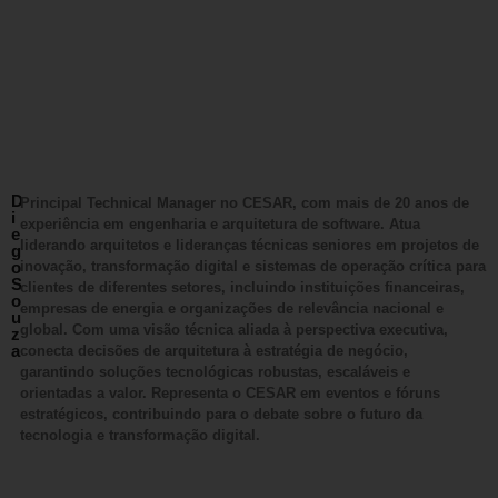
D
Principal Technical Manager no CESAR, com mais de 20 anos de
i
experiência em engenharia e arquitetura de software. Atua
e
liderando arquitetos e lideranças técnicas seniores em projetos de
g
o
inovação, transformação digital e sistemas de operação crítica para
S
clientes de diferentes setores, incluindo instituições financeiras,
o
empresas de energia e organizações de relevância nacional e
u
global. Com uma visão técnica aliada à perspectiva executiva,
z
a
conecta decisões de arquitetura à estratégia de negócio,
garantindo soluções tecnológicas robustas, escaláveis e
orientadas a valor. Representa o CESAR em eventos e fóruns
estratégicos, contribuindo para o debate sobre o futuro da
tecnologia e transformação digital.