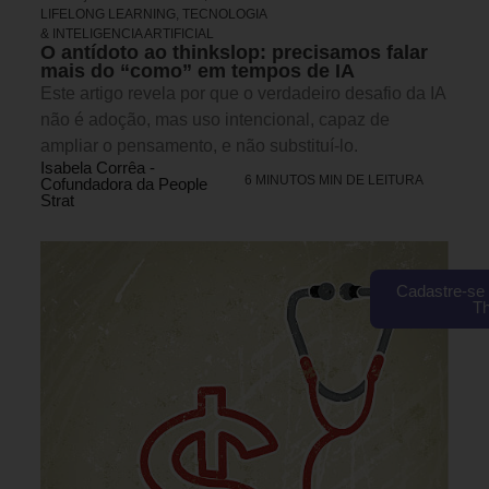
LIFELONG LEARNING
,
TECNOLOGIA
& INTELIGENCIA ARTIFICIAL
O antídoto ao thinkslop: precisamos falar
mais do “como” em tempos de IA
Este artigo revela por que o verdadeiro desafio da IA
não é adoção, mas uso intencional, capaz de
ampliar o pensamento, e não substituí-lo.
Isabela Corrêa -
6 MINUTOS MIN DE LEITURA
Cofundadora da People
Strat
Cadastre-se 
T