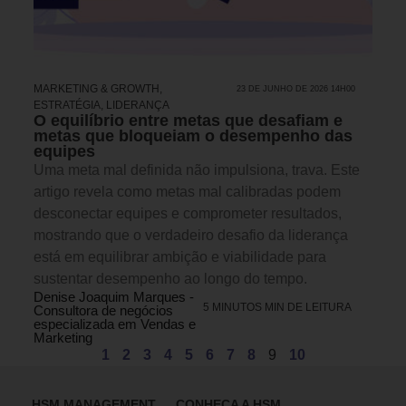
MARKETING & GROWTH
,
23 DE JUNHO DE 2026 14H00
ESTRATÉGIA
,
LIDERANÇA
O equilíbrio entre metas que desafiam e
metas que bloqueiam o desempenho das
equipes
Uma meta mal definida não impulsiona, trava. Este
artigo revela como metas mal calibradas podem
desconectar equipes e comprometer resultados,
mostrando que o verdadeiro desafio da liderança
está em equilibrar ambição e viabilidade para
sustentar desempenho ao longo do tempo.
Denise Joaquim Marques -
5 MINUTOS MIN DE LEITURA
Consultora de negócios
especializada em Vendas e
Marketing
1
2
3
4
5
6
7
8
9
10
HSM MANAGEMENT
CONHEÇA A HSM