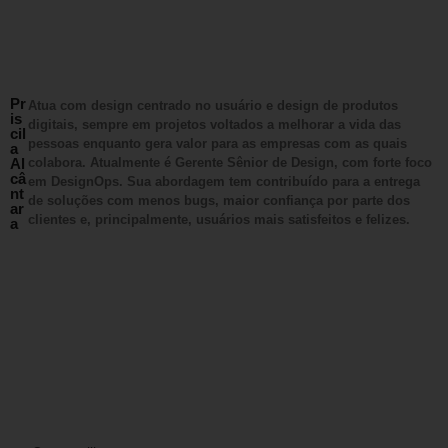
Pr
Atua com design centrado no usuário e design de produtos
is
digitais, sempre em projetos voltados a melhorar a vida das
cil
pessoas enquanto gera valor para as empresas com as quais
a
Al
colabora. Atualmente é Gerente Sênior de Design, com forte foco
câ
em DesignOps. Sua abordagem tem contribuído para a entrega
nt
de soluções com menos bugs, maior confiança por parte dos
ar
clientes e, principalmente, usuários mais satisfeitos e felizes.
a