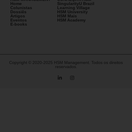
Home
SingularityU Brazil
Colunistas
Learning Village
Dossiês
HSM University
Artigos
HSM Mais
Eventos
HSM Academy
E-books
Copyright © 2020-2025 HSM Management. Todos os direitos
reservados.