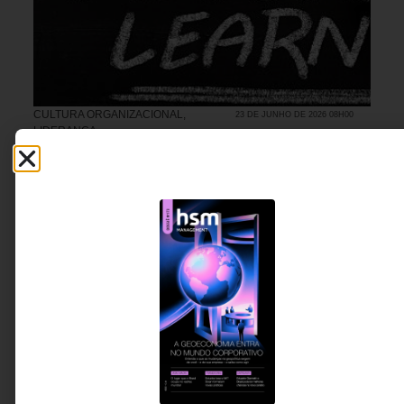
CULTURA ORGANIZACIONAL
,
23 DE JUNHO DE 2026 08H00
LIDERANÇA
A importância do erro, do desconforto e da
frustração no processo de aprendizagem
Em organizações que cobram inovação, mas
penalizam o erro, este artigo revela um paradoxo
central: sem espaço para frustração e aprendizado,
equipes deixam de evoluir, e a transformação que se
busca nunca acontece de fato.
Bruno Padredi - Fundador e
4 MINUTOS MIN DE LEITURA
CEO da B2B Match