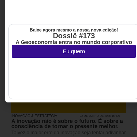
Baixe agora mesmo a nossa nova edição!
Dossiê #173
A Geoeconomia entra no mundo corporativo
Eu quero
INOVAÇÃO & ESTRATÉGIA
22 DE JUNHO DE 2026 15H00
A inovação não é sobre o futuro. É sobre a
consciência de tornar o presente melhor.
Talvez o maior erro da inovação seja tentar adivinhar