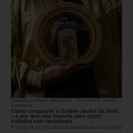
LIFELONG LEARNING
,
INOVAÇÃO &
19 DE JUNHO DE 2026 14H00
ESTRATÉGIA
Como conquistei a Golden Jacket da AWS
– e por que isso importa para quem
trabalha com tecnologia
Por trás de um dos reconhecimentos mais cobiçados