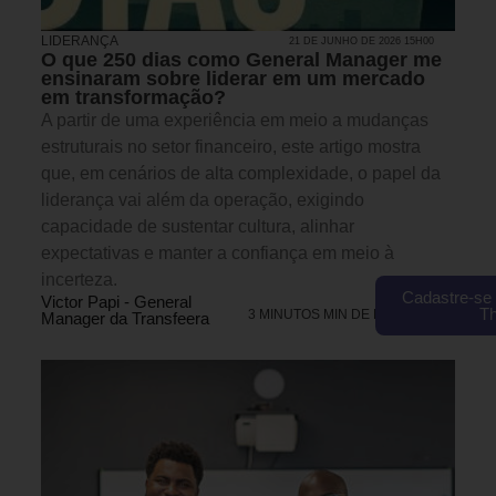
LIDERANÇA
21 DE JUNHO DE 2026 15H00
O que 250 dias como General Manager me
ensinaram sobre liderar em um mercado
em transformação?
A partir de uma experiência em meio a mudanças
estruturais no setor financeiro, este artigo mostra
que, em cenários de alta complexidade, o papel da
liderança vai além da operação, exigindo
capacidade de sustentar cultura, alinhar
expectativas e manter a confiança em meio à
incerteza.
Cadastre-se 
Victor Papi - General
T
3 MINUTOS MIN DE LEITURA
Manager da Transfeera