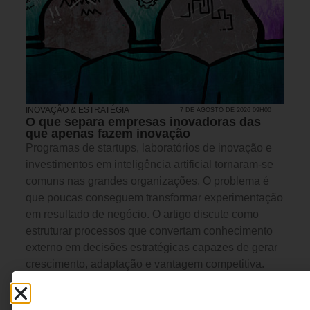
INOVAÇÃO & ESTRATÉGIA
7 DE AGOSTO DE 2026 09H00
O que separa empresas inovadoras das
que apenas fazem inovação
Programas de startups, laboratórios de inovação e
investimentos em inteligência artificial tornaram-se
comuns nas grandes organizações. O problema é
que poucas conseguem transformar experimentação
em resultado de negócio. O artigo discute como
estruturar processos que convertam conhecimento
externo em decisões estratégicas capazes de gerar
crescimento, adaptação e vantagem competitiva.
Roberta Barros - Gerente de
7 MINUTOS MIN DE LEITURA
Strategy, Innovation &
Ventures na Deloitte.