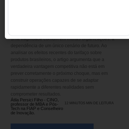
LIDERANÇA
,
ESTRATÉGIA
6 DE AGOSTO DE 2026 17H00
Pare de tentar prever o mundo. Construa
uma empresa que aguenta vários.
Tarifas, conflitos geopolíticos, rupturas nas cadeias
de suprimentos e mudanças regulatórias expõem
uma fragilidade comum em muitas organizações: a
dependência de um único cenário de futuro. Ao
analisar os efeitos recentes do tarifaço sobre
produtos brasileiros, o artigo argumenta que a
verdadeira vantagem competitiva não está em
prever corretamente o próximo choque, mas em
construir operações capazes de se adaptar
rapidamente a diferentes realidades sem
comprometer resultados.
Átila Persici Filho - CINO,
12 MINUTOS MIN DE LEITURA
professor de MBA e Pós-
Tech na FIAP e Conselheiro
de Inovação.