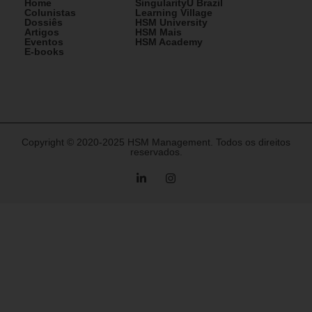
Home
SingularityU Brazil
Colunistas
Learning Village
Dossiês
HSM University
Artigos
HSM Mais
Eventos
HSM Academy
E-books
Copyright © 2020-2025 HSM Management. Todos os direitos
reservados.