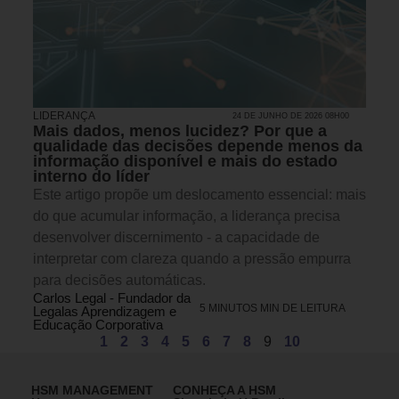
LIDERANÇA
24 DE JUNHO DE 2026 08H00
Mais dados, menos lucidez? Por que a
qualidade das decisões depende menos da
informação disponível e mais do estado
interno do líder
Este artigo propõe um deslocamento essencial: mais
do que acumular informação, a liderança precisa
desenvolver discernimento - a capacidade de
interpretar com clareza quando a pressão empurra
para decisões automáticas.
Carlos Legal - Fundador da
5 MINUTOS MIN DE LEITURA
Legalas Aprendizagem e
Educação Corporativa
1
2
3
4
5
6
7
8
9
10
HSM MANAGEMENT
CONHEÇA A HSM