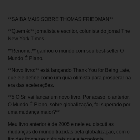
**SAIBA MAIS SOBRE THOMAS FRIEDMAN**
**Quem é:** jornalista e escritor, colunista do jornal The
New York Times.
**Renome:** ganhou o mundo com seu best-seller O
Mundo É Plano.
**Novo livro:** está lançando Thank You for Being Late,
que ele define como um guia otimista para prosperar na
era das acelerações.
**5 O Sr. vai lançar um novo livro. Por acaso, o anterior,
O Mundo É Plano, sobre globalização, foi superado por
uma mudança maior?**
Meu livro anterior é de 2005 e nele eu discuti as
mudanças do mundo trazidas pela globalização, com o
fim das fronteiras culturais que a tecnologia