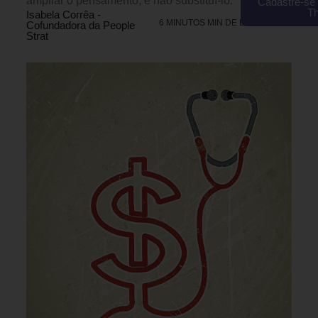
ampliar o pensamento, e não substituí-lo.
Cadastre-se 
T
Isabela Corrêa -
6 MINUTOS MIN DE LEITURA
Cofundadora da People
Strat