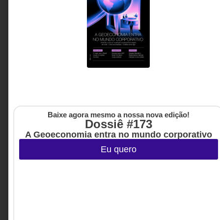
Mais do que acumular experiências, este artigo
propõe uma mudança na forma de pensar carreira,
apoiando-se em conceitos como “capital
profissional” (composto de cinco capitais) e
“professional equity”
Nathália Brandão - Head de
5 MINUTOS MIN DE LEITURA
Educação Corporativa no
TikTok LATAM, Escritora e
Forbes Under 30
Baixe agora mesmo a nossa nova edição!
Dossiê #173
A Geoeconomia entra no mundo corporativo
Eu quero