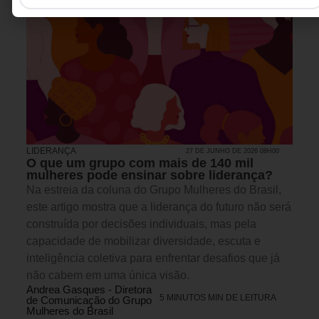
LIDERANÇA
27 DE JUNHO DE 2026 08H00
O que um grupo com mais de 140 mil
mulheres pode ensinar sobre liderança?
Na estreia da coluna do Grupo Mulheres do Brasil,
este artigo mostra que a liderança do futuro não será
construída por decisões individuais, mas pela
capacidade de mobilizar diversidade, escuta e
inteligência coletiva para enfrentar desafios que já
não cabem em uma única visão.
Andrea Gasques - Diretora
5 MINUTOS MIN DE LEITURA
de Comunicação do Grupo
Mulheres do Brasil