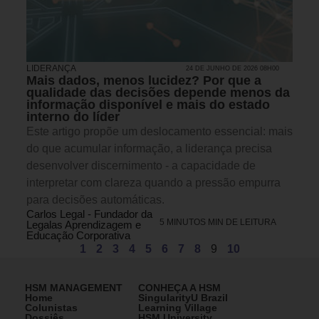
LIDERANÇA
24 DE JUNHO DE 2026 08H00
Mais dados, menos lucidez? Por que a
qualidade das decisões depende menos da
informação disponível e mais do estado
interno do líder
Este artigo propõe um deslocamento essencial: mais
do que acumular informação, a liderança precisa
desenvolver discernimento - a capacidade de
interpretar com clareza quando a pressão empurra
para decisões automáticas.
Carlos Legal - Fundador da
5 MINUTOS MIN DE LEITURA
Legalas Aprendizagem e
Educação Corporativa
1
2
3
4
5
6
7
8
9
10
HSM MANAGEMENT
CONHEÇA A HSM
Home
SingularityU Brazil
Colunistas
Learning Village
Dossiês
HSM University