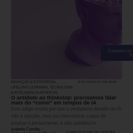
Cadastre-se 
T
INOVAÇÃO & ESTRATÉGIA
,
26 DE JUNHO DE 2026 08H00
LIFELONG LEARNING
,
TECNOLOGIA
& INTELIGENCIA ARTIFICIAL
O antídoto ao thinkslop: precisamos falar
mais do “como” em tempos de IA
Este artigo revela por que o verdadeiro desafio da IA
não é adoção, mas uso intencional, capaz de
ampliar o pensamento, e não substituí-lo.
Isabela Corrêa -
6 MINUTOS MIN DE LEITURA