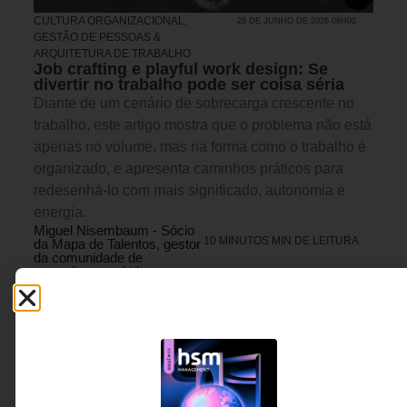
CULTURA ORGANIZACIONAL
,
28 DE JUNHO DE 2026 08H00
GESTÃO DE PESSOAS &
ARQUITETURA DE TRABALHO
Job crafting e playful work design: Se
divertir no trabalho pode ser coisa séria
Diante de um cenário de sobrecarga crescente no
trabalho, este artigo mostra que o problema não está
apenas no volume, mas na forma como o trabalho é
organizado, e apresenta caminhos práticos para
redesenhá-lo com mais significado, autonomia e
energia.
Miguel Nisembaum - Sócio
10 MINUTOS MIN DE LEITURA
da Mapa de Talentos, gestor
da comunidade de
aprendizagem Lider
Academy e professor