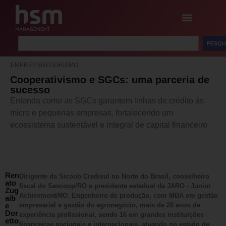
PESQU
EMPREENDEDORISMO
Cooperativismo e SGCs: uma parceria de
sucesso
Entenda como as SGCs garantem linhas de crédito às
micro e pequenas empresas, fortalecendo um
ecossistema sustentável e integral de capital financeiro
Ren
Dirigente da Sicoob Credisul no Norte do Brasil, conselheiro
ato
fiscal do Sescoop/RO e presidente estadual da JARO - Junior
Zug
Achievment/RO. Engenheiro de produção, com MBA em gestão
aib
e
empresarial e gestão do agronegócio, mais de 20 anos de
Dor
experiência profissional, sendo 16 em grandes instituições
etto
financeiras nacionais e internacionais, atuando no estado de