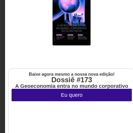
Baixe agora mesmo a nossa nova edição!
Dossiê #173
A Geoeconomia entra no mundo corporativo
Eu quero
ESTRATÉGIA
27 DE JUNHO DE 2026 15H00
Você deve pensar sua carreira como um
sistema
Mais do que acumular experiências, este artigo
propõe uma mudança na forma de pensar carreira,