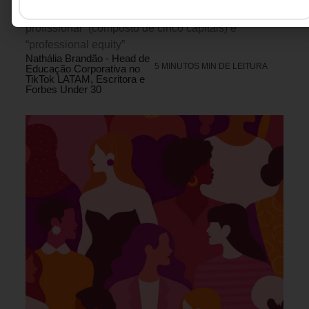
apoiando-se em conceitos como “capital
profissional” (composto de cinco capitais) e
“professional equity”
Nathália Brandão - Head de
5 MINUTOS MIN DE LEITURA
Educação Corporativa no
TikTok LATAM, Escritora e
Forbes Under 30