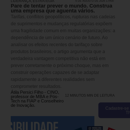
LIDERANÇA
,
ESTRATÉGIA
6 DE AGOSTO DE 2026 17H00
Pare de tentar prever o mundo. Construa
uma empresa que aguenta vários.
Tarifas, conflitos geopolíticos, rupturas nas cadeias
de suprimentos e mudanças regulatórias expõem
uma fragilidade comum em muitas organizações: a
dependência de um único cenário de futuro. Ao
analisar os efeitos recentes do tarifaço sobre
produtos brasileiros, o artigo argumenta que a
verdadeira vantagem competitiva não está em
prever corretamente o próximo choque, mas em
construir operações capazes de se adaptar
rapidamente a diferentes realidades sem
comprometer resultados.
Átila Persici Filho - CINO,
12 MINUTOS MIN DE LEITURA
professor de MBA e Pós-
Tech na FIAP e Conselheiro
de Inovação.
Cadastre-se 
T