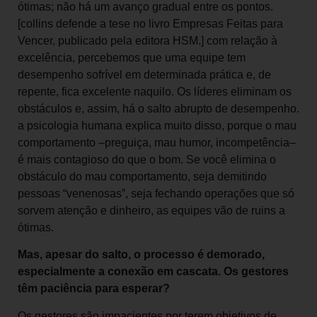
ótimas; não há um avanço gradual entre os pontos.
[collins defende a tese no livro Empresas Feitas para
Vencer, publicado pela editora HSM.] com relação à
excelência, percebemos que uma equipe tem
desempenho sofrível em determinada prática e, de
repente, fica excelente naquilo. Os líderes eliminam os
obstáculos e, assim, há o salto abrupto de desempenho.
a psicologia humana explica muito disso, porque o mau
comportamento –preguiça, mau humor, incompetência–
é mais contagioso do que o bom. Se você elimina o
obstáculo do mau comportamento, seja demitindo
pessoas “venenosas”, seja fechando operações que só
sorvem atenção e dinheiro, as equipes vão de ruins a
ótimas.
Mas, apesar do salto, o processo é demorado,
especialmente a conexão em cascata. Os gestores
têm paciência para esperar?
Os gestores são impacientes por terem objetivos de