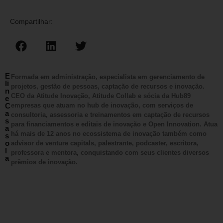
Compartilhar:
E
Formada em administração, especialista em gerenciamento de
li
projetos, gestão de pessoas, captação de recursos e inovação.
n
CEO da Atitude Inovação, Atitude Collab e sócia da Hub89
e
C
empresas que atuam no hub de inovação, com serviços de
a
consultoria, assessoria e treinamentos em captação de recursos
s
para financiamentos e editais de inovação e Open Innovation. Atua
a
há mais de 12 anos no ecossistema de inovação também como
s
o
advisor de venture capitals, palestrante, podcaster, escritora,
l
professora e mentora, conquistando com seus clientes diversos
a
prêmios de inovação.