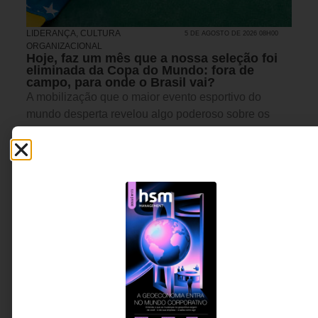
LIDERANÇA
,
CULTURA
5 DE AGOSTO DE 2026 08H00
ORGANIZACIONAL
Hoje, faz um mês que a nossa seleção foi
eliminada da Copa do Mundo: fora de
campo, para onde o Brasil vai?
A mobilização que o maior evento esportivo do
mundo desperta revelou algo poderoso sobre os
brasileiros: nossa capacidade de nos unir em torno
de um objetivo comum. Mas por que essa mesma
energia raramente se traduz em avanços estruturais
para o país?
Laura Jane Pereira de
8 MINUTOS MIN DE LEITURA
Souza - Administradora de
empresas, consultora e
mentora