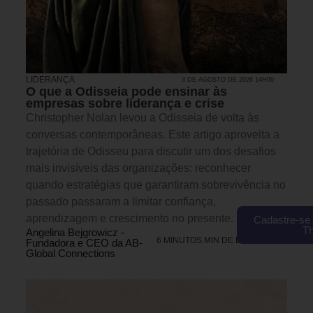
LIDERANÇA
3 DE AGOSTO DE 2026 14H00
O que a Odisseia pode ensinar às
empresas sobre liderança e crise
Christopher Nolan levou a Odisseia de volta às
conversas contemporâneas. Este artigo aproveita a
trajetória de Odisseu para discutir um dos desafios
mais invisíveis das organizações: reconhecer
quando estratégias que garantiram sobrevivência no
passado passaram a limitar confiança,
aprendizagem e crescimento no presente.
Cadastre-se 
T
Angelina Bejgrowicz -
6 MINUTOS MIN DE LEITURA
Fundadora e CEO da AB-
Global Connections