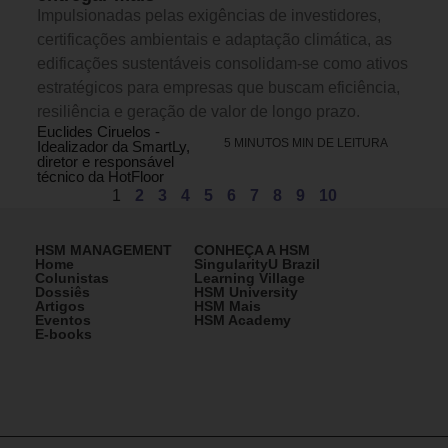
Impulsionadas pelas exigências de investidores,
certificações ambientais e adaptação climática, as
edificações sustentáveis consolidam-se como ativos
estratégicos para empresas que buscam eficiência,
resiliência e geração de valor de longo prazo.
Euclides Ciruelos -
5 MINUTOS MIN DE LEITURA
Idealizador da SmartLy,
diretor e responsável
técnico da HotFloor
1
2
3
4
5
6
7
8
9
10
HSM MANAGEMENT
CONHEÇA A HSM
Home
SingularityU Brazil
Colunistas
Learning Village
Dossiês
HSM University
Artigos
HSM Mais
Eventos
HSM Academy
E-books