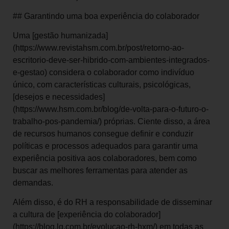
## Garantindo uma boa experiência do colaborador
Uma [gestão humanizada]
(https://www.revistahsm.com.br/post/retorno-ao-
escritorio-deve-ser-hibrido-com-ambientes-integrados-
e-gestao) considera o colaborador como indivíduo
único, com características culturais, psicológicas,
[desejos e necessidades]
(https://www.hsm.com.br/blog/de-volta-para-o-futuro-o-
trabalho-pos-pandemia/) próprias. Ciente disso, a área
de recursos humanos consegue definir e conduzir
políticas e processos adequados para garantir uma
experiência positiva aos colaboradores, bem como
buscar as melhores ferramentas para atender as
demandas.
Além disso, é do RH a responsabilidade de disseminar
a cultura de [experiência do colaborador]
(https://blog.lg.com.br/evolucao-rh-hxm/) em todas as