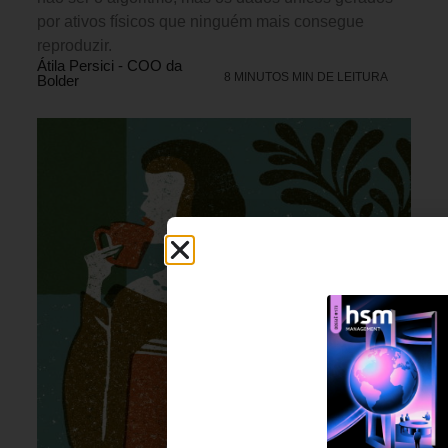
por ativos físicos que ninguém mais consegue
reproduzir.
Átila Persici - COO da
8 MINUTOS MIN DE LEITURA
Bolder