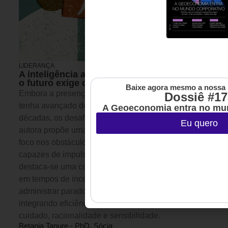
LIDERANÇA
29 DE JULHO DE 2026 07H00
A inteligência agridoce: a competência que
o futuro exige das líderes
Baixe agora mesmo a nossa 
Embora a presença feminina no mundo do trabalho
Dossiê #17
tenha avançado de forma consistente nas últimas
A Geoeconomia entra no mu
décadas, os desafios permanecem. Neste artigo, a
Eu quero
autora propõe uma mudança de perspectiva: menos
foco nos obstáculos e mais atenção às alavancas
capazes de impulsionar transformações. Entre elas,
destaca-se uma competência cada vez mais valiosa
em tempos de incerteza: a capacidade de
administrar paradoxos e liderar pela lógica do “E”,
integrando eficiência e inovação, resultado e
cuidado, racionalidade e sensibilidade.
Betania Tanure - PhD, Sócia