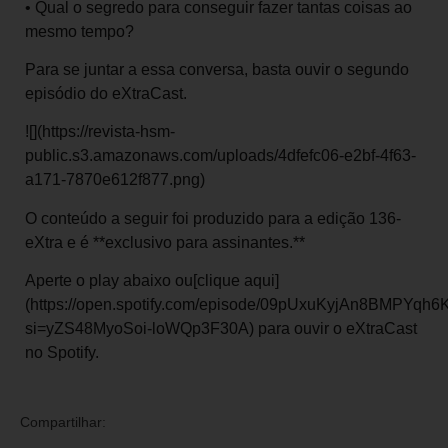
• Qual o segredo para conseguir fazer tantas coisas ao
mesmo tempo?
Para se juntar a essa conversa, basta ouvir o segundo
episódio do eXtraCast.
![](https://revista-hsm-
public.s3.amazonaws.com/uploads/4dfefc06-e2bf-4f63-
a171-7870e612f877.png)
O conteúdo a seguir foi produzido para a edição 136-
eXtra e é **exclusivo para assinantes.**
Aperte o play abaixo ou[clique aqui]
(https://open.spotify.com/episode/09pUxuKyjAn8BMPYqh6
si=yZS48MyoSoi-loWQp3F30A) para ouvir o eXtraCast
no Spotify.
Compartilhar: