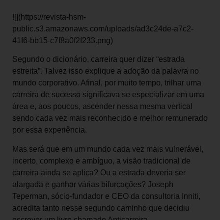
![](https://revista-hsm-
public.s3.amazonaws.com/uploads/ad3c24de-a7c2-
41f6-bb15-c7f8a0f2f233.png)
Segundo o dicionário, carreira quer dizer “estrada
estreita”. Talvez isso explique a adoção da palavra no
mundo corporativo. Afinal, por muito tempo, trilhar uma
carreira de sucesso significava se especializar em uma
área e, aos poucos, ascender nessa mesma vertical
sendo cada vez mais reconhecido e melhor remunerado
por essa experiência.
Mas será que em um mundo cada vez mais vulnerável,
incerto, complexo e ambíguo, a visão tradicional de
carreira ainda se aplica? Ou a estrada deveria ser
alargada e ganhar várias bifurcações? Joseph
Teperman, sócio-fundador e CEO da consultoria Inniti,
acredita tanto nesse segundo caminho que decidiu
escrever um livro chamado Anticarreira.