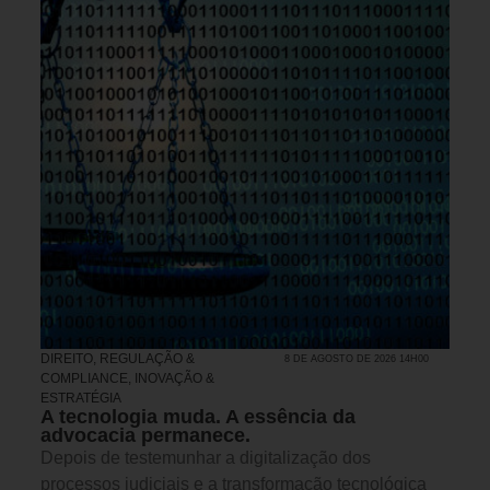
DIREITO, REGULAÇÃO &
8 DE AGOSTO DE 2026 14H00
COMPLIANCE
,
INOVAÇÃO &
ESTRATÉGIA
A tecnologia muda. A essência da
advocacia permanece.
Depois de testemunhar a digitalização dos
processos judiciais e a transformação tecnológica