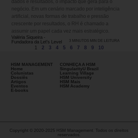
dados e resultados, o impacto que gera para o
negócio. Em um cenário marcado por inteligência
artificial, novas formas de trabalho e pressão
crescente por resultados, o RH é chamado a
assumir um papel cada vez mais estratégico.
Valéria Siqueira -
3 MINUTOS MIN DE LEITURA
Fundadora da Let’s Level
1
2
3
4
5
6
7
8
9
10
HSM MANAGEMENT
CONHEÇA A HSM
Home
SingularityU Brazil
Colunistas
Learning Village
Dossiês
HSM University
Artigos
HSM Mais
Eventos
HSM Academy
E-books
Copyright © 2020-2025 HSM Management. Todos os direitos
reservados.