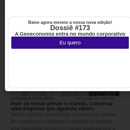
Baixe agora mesmo a nossa nova edição!
Dossiê #173
A Geoeconomia entra no mundo corporativo
Eu quero
LIDERANÇA
,
ESTRATÉGIA
6 DE AGOSTO DE 2026 17H00
Pare de tentar prever o mundo. Construa
uma empresa que aguenta vários.
Tarifas, conflitos geopolíticos, rupturas nas cadeias
de suprimentos e mudanças regulatórias expõem
uma fragilidade comum em muitas organizações: a