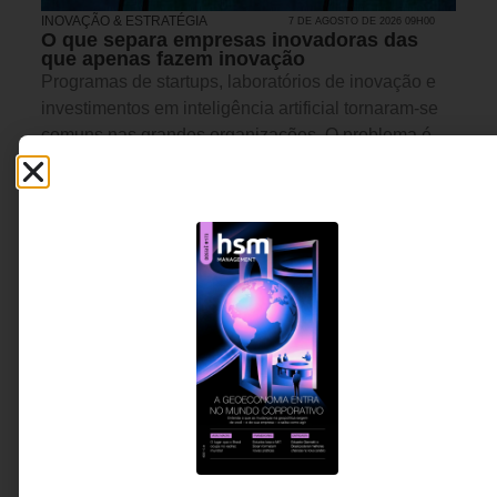
INOVAÇÃO & ESTRATÉGIA
7 DE AGOSTO DE 2026 09H00
O que separa empresas inovadoras das
que apenas fazem inovação
Programas de startups, laboratórios de inovação e
investimentos em inteligência artificial tornaram-se
comuns nas grandes organizações. O problema é
que poucas conseguem transformar experimentação
em resultado de negócio. O artigo discute como
estruturar processos que convertam conhecimento
externo em decisões estratégicas capazes de gerar
crescimento, adaptação e vantagem competitiva.
Roberta Barros - Gerente de
7 MINUTOS MIN DE LEITURA
Strategy, Innovation &
Ventures na Deloitte.