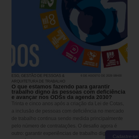
ESG
,
GESTÃO DE PESSOAS &
6 DE AGOSTO DE 2026 08H00
ARQUITETURA DE TRABALHO
O que estamos fazendo para garantir
trabalho digno às pessoas com deficiência
e avançar nos ODSs da agenda 2030?
Trinta e cinco anos após a criação da Lei de Cotas,
a inclusão de pessoas com deficiência no mercado
de trabalho continua sendo medida principalmente
pelo número de contratações. O desafio agora é
outro: garantir experiências de trabalho dignas,
Cadastre-se 