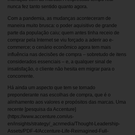
nunca fez tanto sentido quanto agora.
Com a pandemia, as mudanças aconteceram de
maneira muito brusca: o poder aquisitivo de grande
parte da população caiu; quem antes tinha receio de
comprar pela Internet se viu forçado a aderir ao e-
commerce; o cenário econômico agora tem mais
influência nas decisões de compra – sobretudo de itens
considerados essenciais – e, a qualquer sinal de
insatisfação, o cliente não hesita em migrar para o
concorrente.
Há ainda um aspecto que tem se tornado
preponderante nas escolhas de compra, que é o
alinhamento aos valores e propósitos das marcas. Uma
recente [pesquisa da Accenture]
(https://www.accenture.com/us-
en/insights/strategy/_acnmedia/Thought-Leadership-
Assets/PDF-4/Accenture-Life-Reimagined-Full-