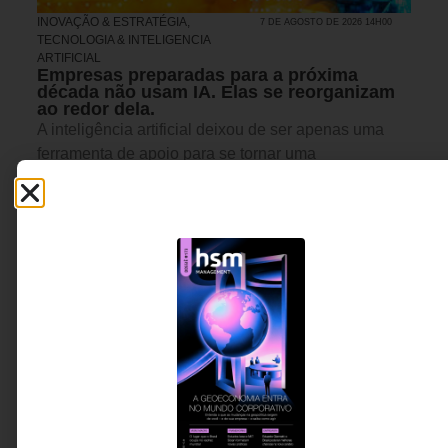
INOVAÇÃO & ESTRATÉGIA
,
7 DE AGOSTO DE 2026 14H00
TECNOLOGIA & INTELIGENCIA
ARTIFICIAL
Empresas preparadas para a próxima
década não usam IA. Elas se reorganizam
ao redor dela.
A inteligência artificial deixou de ser apenas uma
ferramenta de apoio para se tornar uma
infraestrutura capaz de reorganizar decisões,
processos e modelos de trabalho. Em um cenário
marcado pelo avanço dos agentes inteligentes, o
desafio das lideranças já não é implementar
tecnologia, mas redesenhar a forma como humanos
e máquinas colaboram para gerar valor.
Ulisses Pimentel -
5 MINUTOS MIN DE LEITURA
Executivo, advisor e
especialista em vendas
consultivas B2B