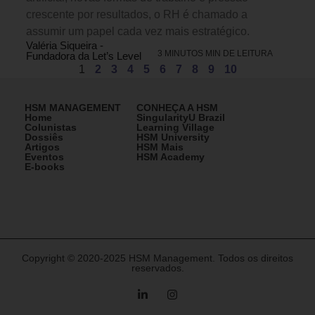
crescente por resultados, o RH é chamado a
assumir um papel cada vez mais estratégico.
Valéria Siqueira -
3 MINUTOS MIN DE LEITURA
Fundadora da Let’s Level
1
2
3
4
5
6
7
8
9
10
HSM MANAGEMENT
CONHEÇA A HSM
Home
SingularityU Brazil
Colunistas
Learning Village
Dossiês
HSM University
Artigos
HSM Mais
Eventos
HSM Academy
E-books
Copyright © 2020-2025 HSM Management. Todos os direitos
reservados.