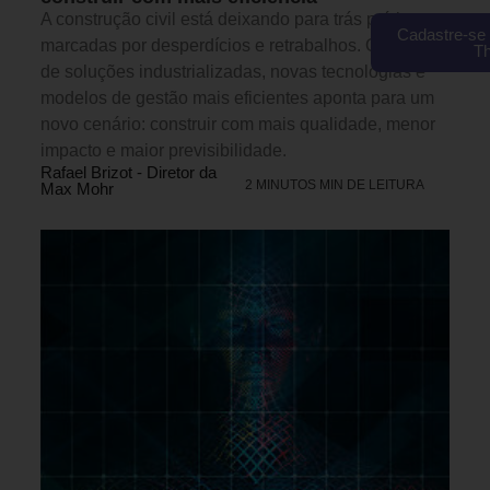
A construção civil está deixando para trás práticas
Cadastre-se 
marcadas por desperdícios e retrabalhos. O avanço
T
de soluções industrializadas, novas tecnologias e
modelos de gestão mais eficientes aponta para um
novo cenário: construir com mais qualidade, menor
impacto e maior previsibilidade.
Rafael Brizot - Diretor da
2 MINUTOS MIN DE LEITURA
Max Mohr