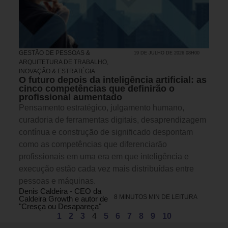
GESTÃO DE PESSOAS &
19 DE JULHO DE 2026 08H00
ARQUITETURA DE TRABALHO
,
INOVAÇÃO & ESTRATÉGIA
O futuro depois da inteligência artificial: as
cinco competências que definirão o
profissional aumentado
Pensamento estratégico, julgamento humano,
curadoria de ferramentas digitais, desaprendizagem
contínua e construção de significado despontam
como as competências que diferenciarão
profissionais em uma era em que inteligência e
execução estão cada vez mais distribuídas entre
pessoas e máquinas.
Denis Caldeira - CEO da
8 MINUTOS MIN DE LEITURA
Caldeira Growth e autor de
"Cresça ou Desapareça"
1
2
3
4
5
6
7
8
9
10