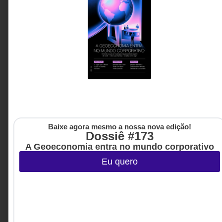
ESTRATÉGIA
Live marketing ganha força na era da
distração
Logotipos já não são suficientes para conquistar
relevância. Em um mercado saturado de
mensagens, as marcas que se destacam são
aquelas capazes de transformar interações em
experiências memoráveis e consumidores em
protagonistas de suas histórias.
Dilma Campos -
3 MINUTOS MIN DE LEITURA
Copresidente da Mark Up
Baixe agora mesmo a nossa nova edição!
Dossiê #173
A Geoeconomia entra no mundo corporativo
Eu quero