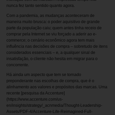
nunca fez tanto sentido quanto agora.
Com a pandemia, as mudanças aconteceram de
maneira muito brusca: o poder aquisitivo de grande
parte da população caiu; quem antes tinha receio de
comprar pela Internet se viu forçado a aderir ao e-
commerce; o cenário econômico agora tem mais
influência nas decisões de compra – sobretudo de itens
considerados essenciais – e, a qualquer sinal de
insatisfação, o cliente não hesita em migrar para o
concorrente.
Há ainda um aspecto que tem se tornado
preponderante nas escolhas de compra, que é o
alinhamento aos valores e propósitos das marcas. Uma
recente [pesquisa da Accenture]
(https://www.accenture.com/us-
en/insights/strategy/_acnmedia/Thought-Leadership-
Assets/PDF-4/Accenture-Life-Reimagined-Full-