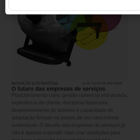
INOVAÇÃO & ESTRATÉGIA
22 DE JULHO DE 2026 09H00
O futuro das empresas de serviços
Posicionamento claro, gestão comercial estruturada,
experiência do cliente, disciplina financeira,
desenvolvimento de talentos e capacidade de
adaptação formam os pilares de um crescimento
sustentável. O desafio das empresas de serviços já
não é apenas expandir, mas criar condições para