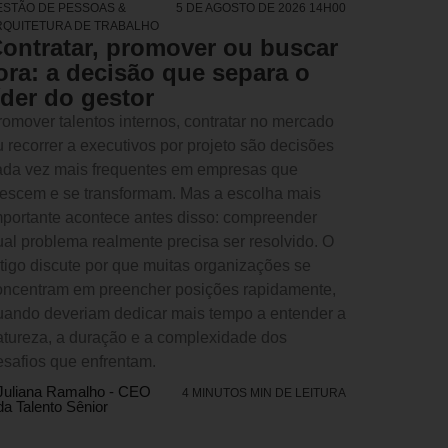
ESTÃO DE PESSOAS &
5 DE AGOSTO DE 2026 14H00
RQUITETURA DE TRABALHO
ontratar, promover ou buscar
ora: a decisão que separa o
íder do gestor
romover talentos internos, contratar no mercado
u recorrer a executivos por projeto são decisões
ada vez mais frequentes em empresas que
rescem e se transformam. Mas a escolha mais
mportante acontece antes disso: compreender
ual problema realmente precisa ser resolvido. O
rtigo discute por que muitas organizações se
oncentram em preencher posições rapidamente,
uando deveriam dedicar mais tempo a entender a
atureza, a duração e a complexidade dos
esafios que enfrentam.
Juliana Ramalho - CEO
4 MINUTOS MIN DE LEITURA
da Talento Sênior