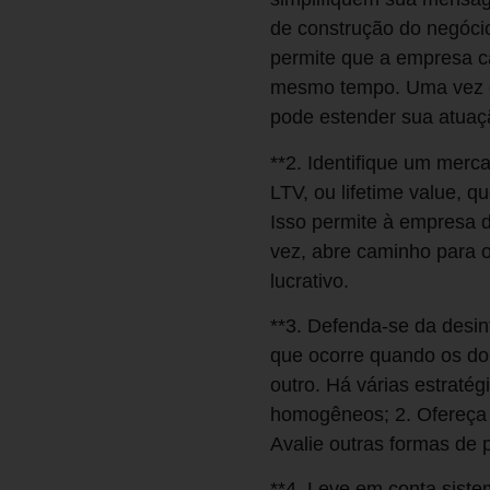
de construção do negócio
permite que a empresa ca
mesmo tempo. Uma vez qu
pode estender sua atuaç
**2. Identifique um merc
LTV, ou lifetime value, 
Isso permite à empresa di
vez, abre caminho para 
lucrativo.
**3. Defenda-se da desi
que ocorre quando os do
outro. Há várias estraté
homogêneos; 2. Ofereça 
Avalie outras formas de 
**4. Leve em conta sistem