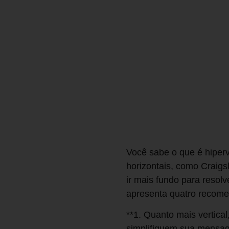
Você sabe o que é hiperv
horizontais, como Craigsl
ir mais fundo para resol
apresenta quatro recom
**1. Quanto mais vertical
simplifiquem sua mensa