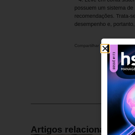
possuem um sistema de p
recomendações. Trata-se 
desempenho e, portanto,
Compartilhar:
Artigos relacionados