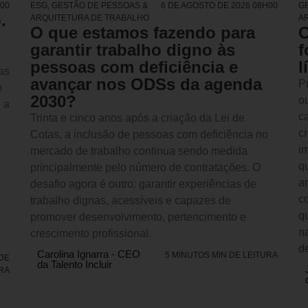
H00
ESG
,
GESTÃO DE PESSOAS &
6 DE AGOSTO DE 2026 08H00
G
.
ARQUITETURA DE TRABALHO
A
O que estamos fazendo para
C
garantir trabalho digno às
f
pessoas com deficiência e
l
ias
avançar nos ODSs da agenda
P
m
2030?
o
 a
c
Trinta e cinco anos após a criação da Lei de
c
Cotas, a inclusão de pessoas com deficiência no
i
mercado de trabalho continua sendo medida
q
principalmente pelo número de contratações. O
a
desafio agora é outro: garantir experiências de
c
trabalho dignas, acessíveis e capazes de
q
promover desenvolvimento, pertencimento e
n
crescimento profissional.
d
Carolina Ignarra - CEO
5 MINUTOS MIN DE LEITURA
 DE
da Talento Incluir
RA