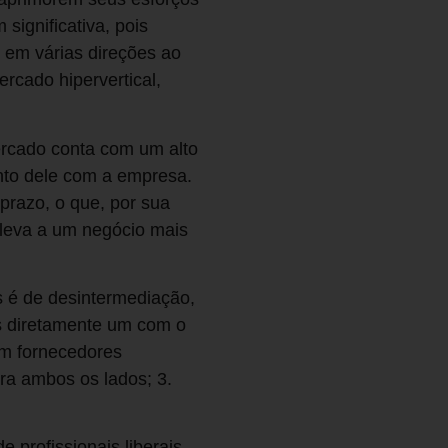
significativa, pois
r em várias direções ao
cado hipervertical,
mercado conta com um alto
ento dele com a empresa.
 prazo, o que, por sua
 leva a um negócio mais
 é de desintermediação,
s diretamente um com o
om fornecedores
ra ambos os lados; 3.
 profissionais liberais,