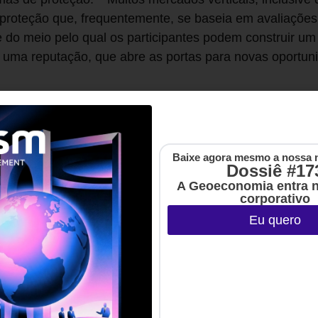
roteção que, frequentemente, se baseia em avaliações
do meio pelo qual os participantes podem construir um 
 uma reputação, que abre as portas para novas oportun
Baixe agora mesmo a nossa 
Dossiê #17
A Geoeconomia entra 
corporativo
Eu quero