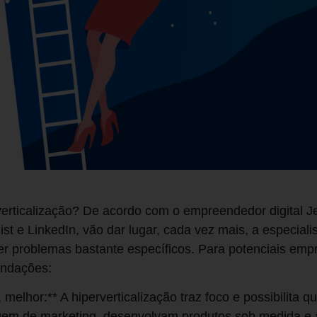
erticalização? De acordo com o empreendedor digital Jef
ist e LinkedIn, vão dar lugar, cada vez mais, a especiali
ver problemas bastante específicos. Para potenciais em
endações:
, melhor:** A hiperverticalização traz foco e possibilita
gem de marketing, desenvolvam produtos sob medida e 