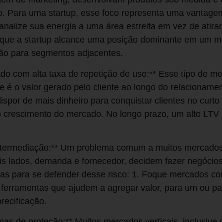
. Para uma startup, esse foco representa uma vantagem 
nalize sua energia a uma área estreita em vez de atira
e a startup alcance uma posição dominante em um mer
ão para segmentos adjacentes.
ado com alta taxa de repetição de uso:** Esse tipo de 
que é o valor gerado pelo cliente ao longo do relacionam
spor de mais dinheiro para conquistar clientes no curto
o crescimento do mercado. No longo prazo, um alto LTV
ntermediação:** Um problema comum a muitos mercados
is lados, demanda e fornecedor, decidem fazer negócio
gias para se defender desse risco: 1. Foque mercados c
ferramentas que ajudem a agregar valor, para um ou pa
precificação.
as de proteção:** Muitos mercados verticais, inclusive de