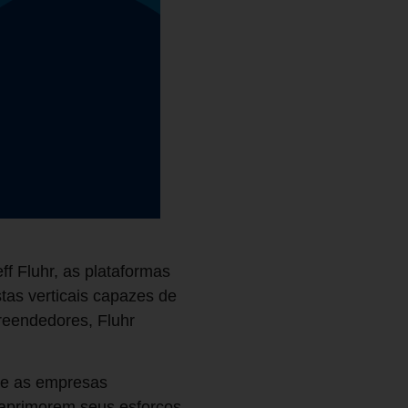
f Fluhr, as plataformas
stas verticais capazes de
preendedores, Fluhr
 que as empresas
aprimorem seus esforços