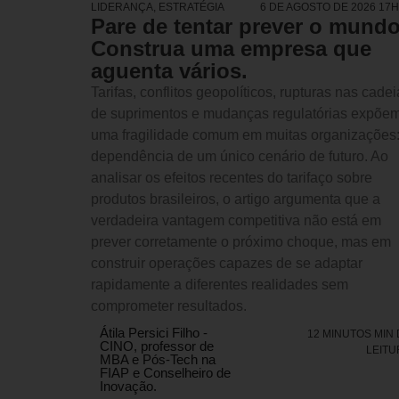
LIDERANÇA
,
ESTRATÉGIA
6 DE AGOSTO DE 2026 17
Pare de tentar prever o mundo
Construa uma empresa que
aguenta vários.
Tarifas, conflitos geopolíticos, rupturas nas cade
de suprimentos e mudanças regulatórias expõe
uma fragilidade comum em muitas organizações:
dependência de um único cenário de futuro. Ao
analisar os efeitos recentes do tarifaço sobre
produtos brasileiros, o artigo argumenta que a
verdadeira vantagem competitiva não está em
prever corretamente o próximo choque, mas em
construir operações capazes de se adaptar
rapidamente a diferentes realidades sem
comprometer resultados.
Átila Persici Filho -
12 MINUTOS MIN
CINO, professor de
LEITU
MBA e Pós-Tech na
FIAP e Conselheiro de
Inovação.