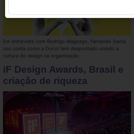
Em entrevista com Rodrigo Magnago, Fernando Gama
nos conta como a Docol tem despontado unindo a
cultura do design na organização
iF Design Awards, Brasil e
criação de riqueza