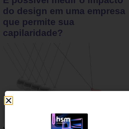
É possível medir o impacto
do design em uma empresa
que permite sua
capilaridade?
No segundo episódio da série de entrevistas sobre o iF