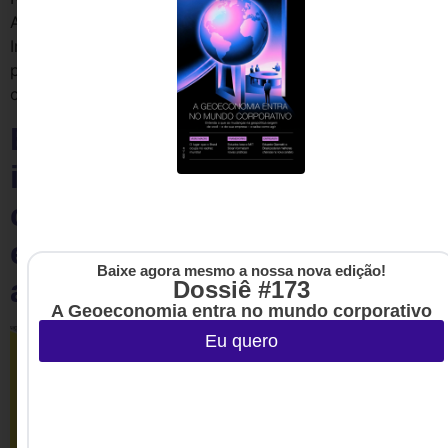
Awards, Clarissa Biolchini, Head de Design & Consumer
Insights da Electrolux nos conta a estratégia por trás de
produtos que vendem, encantam e reinventam o
cuidado doméstico.
Entenda como a Docol
integra sua área de design
com o pensamento
econômico em sua alta
Baixe agora mesmo a nossa nova edição!
administração
Dossiê #173
A Geoeconomia entra no mundo corporativo
Eu quero