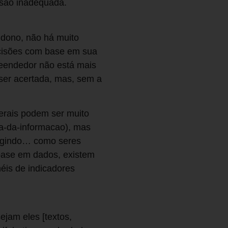
isão inadequada.
 dono, não há muito
cisões com base em sua
eendedor não está mais
ser acertada, mas, sem a
gerais podem ser muito
ra-da-informacao), mas
agindo… como seres
base em dados, existem
néis de indicadores
jam eles [textos,