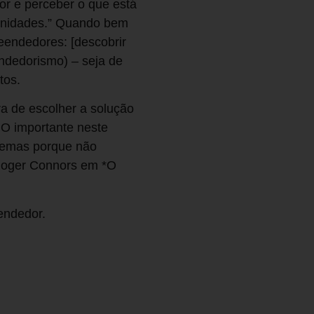
or e perceber o que está
rtunidades.” Quando bem
eendedores: [descobrir
ndedorismo) – seja de
tos.
ra de escolher a solução
 O importante neste
lemas porque não
 Roger Connors em *O
endedor.