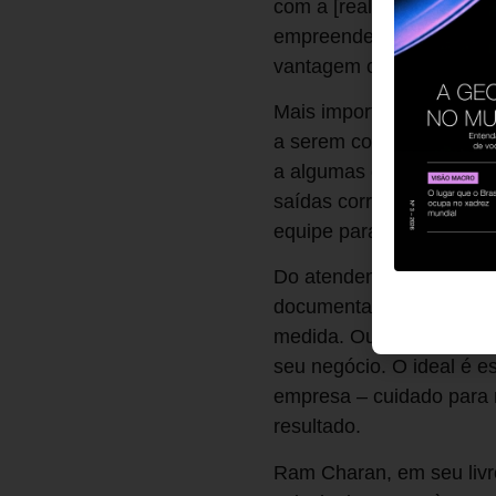
com a [realidade do emp
empreendedores), levando
vantagem competitiva d
Mais importante do que o
a serem considerados. P
a algumas questões muito
saídas corretamente, map
equipe para que os lanç
Do atendente ao preside
documentados, seja por 
medida. Outro aspecto fu
seu negócio. O ideal é e
empresa – cuidado para n
resultado.
Ram Charan, em seu livro