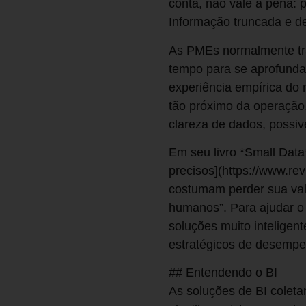
conta, não vale a pena:
Informação truncada e de
As PMEs normalmente tra
tempo para se aprofund
experiência empírica do
tão próximo da operação
clareza de dados, possiv
Em seu livro *Small Data
precisos](https://www.re
costumam perder sua va
humanos”. Para ajudar o
soluções muito inteligen
estratégicos de desemp
## Entendendo o BI
As soluções de BI coleta