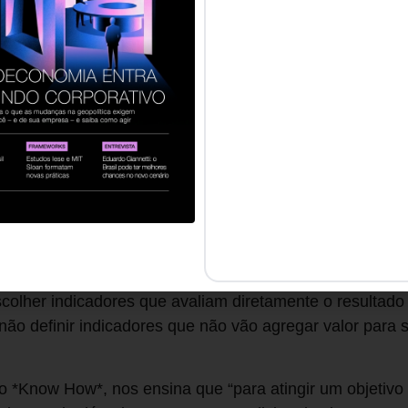
reendedor](https://www.revistahsm.com.br/post/gestao-
-o a optar por fazer controles básicos de seus dados – 
a empresa.
 aspecto financeiro, durante minha experiência observo
ara que seja possível implementar essa tecnologia, as 
 importantes: deve-se ter a cultura da informação, doc
ear e documentar todos os processos (compras, vendas,
amentos e registros sejam feitos imediatamente e de fo
nte, todos precisam entender a importância de manter 
meio de um ERP de mercado, uma planilha ou um aplica
ndamental é a definição dos indicadores estratégicos, o
scolher indicadores que avaliam diretamente o resultado
ão definir indicadores que não vão agregar valor para 
 *Know How*, nos ensina que “para atingir um objetivo