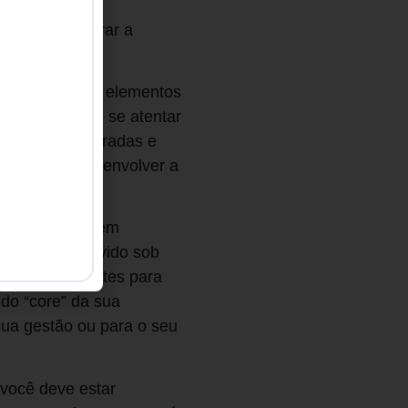
do-tempo-para-
o que pode tirar a
 que há outros elementos
PMEs precisam se atentar
umentar as entradas e
 financeiro), envolver a
rma adequada.
os processos bem
tivo desenvolvido sob
s mais relevantes para
 do “core” da sua
sua gestão ou para o seu
 você deve estar