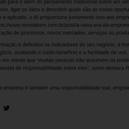
de para ir além do pensamento tradicional sobre um set
ora, ligar os fatos e descobrir quais são as novas opo
o e aplicado, o BI proporciona justamente isso aos empr
tps://www.revistahsm.com.br/post/a-nova-era-do-empree
zação de processos, novos mercados, serviços ou produ
ormação e definidos os indicadores do seu negócio, é ho
ócio, avaliando o custo-benefício e a facilidade de uso.
re em mente que “muitas pessoas não assumem os prob
arcela de responsabilidade sobre eles”, como destaca
ua empresa é também uma responsabilidade sua, empre