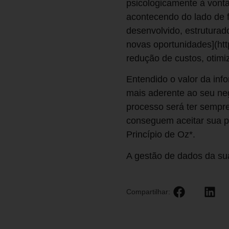
psicologicamente à vonta
acontecendo do lado de f
desenvolvido, estruturad
novas oportunidades](ht
redução de custos, otimi
Entendido o valor da inf
mais aderente ao seu neg
processo será ter semp
conseguem aceitar sua p
Princípio de Oz*.
A gestão de dados da s
Compartilhar: