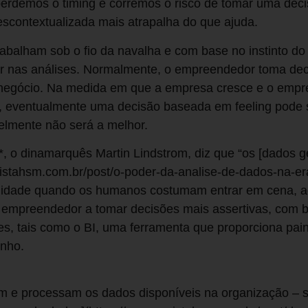
 perdemos o timing e corremos o risco de tomar uma dec
scontextualizada mais atrapalha do que ajuda.
balham sob o fio da navalha e com base no instinto do
ar nas análises. Normalmente, o empreendedor toma de
 negócio. Na medida em que a empresa cresce e o empr
, eventualmente uma decisão baseada em feeling pode 
elmente não será a melhor.
*, o dinamarquês Martin Lindstrom, diz que “os [dados 
vistahsm.com.br/post/o-poder-da-analise-de-dados-na-e
lidade quando os humanos costumam entrar em cena, 
 empreendedor a tomar decisões mais assertivas, com 
tes, tais como o BI, uma ferramenta que proporciona pai
enho.
m e processam os dados disponíveis na organização – se