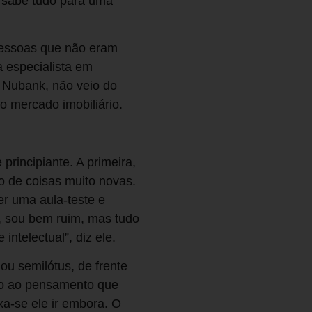
e sabe tudo para uma
 pessoas que não eram
a especialista em
o Nubank, não veio do
o mercado imobiliário.
rincipiante. A primeira,
do de coisas muito novas.
er uma aula-teste e
s, sou bem ruim, mas tudo
ntelectual”, diz ele.
ou semilótus, de frente
ção ao pensamento que
xa-se ele ir embora. O