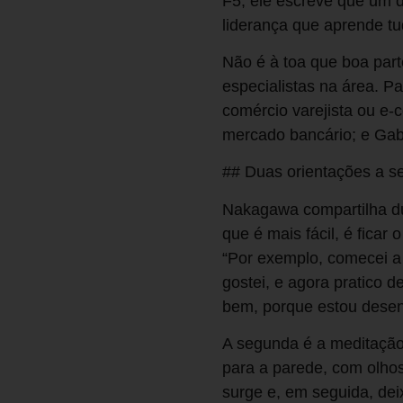
F5, ele escreve que um d
liderança que aprende t
Não é à toa que boa part
especialistas na área. P
comércio varejista ou e-
mercado bancário; e Gabr
## Duas orientações a se
Nakagawa compartilha du
que é mais fácil, é fica
“Por exemplo, comecei a 
gostei, e agora pratico 
bem, porque estou desenv
A segunda é a meditação 
para a parede, com olhos
surge e, em seguida, dei