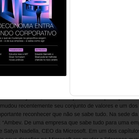
Apple tiveram influência do zen-budismo e é daí que v
y hungry, stay fullish”, no sentido de continue com fome
incipiante.
nto começou a permear um pouco a cultura do Vale do Si
oshin é Mark Benioff, fundador e CEO da Salesforce. El
incipiante na reunião de planejamento anual da companh
passado e a olhar para frente, fazer o que é possível e 
V2MOM, sigla que significa visão e valores (V2), em co
OM). É um método que, ao ser aplicado, desenvolve a me
institucionalizado no discurso de algumas empresas. P
o dia é day one”, como se hoje fosse sempre o primeiro
taú mudou recentemente seu conjunto de valores e um d
mportante reconhecer que não se sabe tudo. Na sede da 
: “Ambev. De uma empresa que sabe tudo para uma emp
de Satya Nadella, CEO da Microsoft. Em um dos capítulos