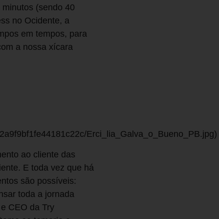
0 minutos (sendo 40
ss no Ocidente, a
empos em tempos, para
com a nossa xícara
2a9f9bf1fe44181c22c/Erci_lia_Galva_o_Bueno_PB.jpg)
mento ao cliente das
iente. E toda vez que há
ntos são possíveis:
nsar toda a jornada
 e CEO da Try