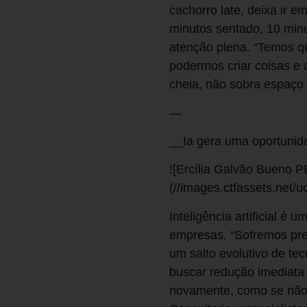
cachorro late, deixa ir 
minutos sentado, 10 min
atenção plena. “Temos q
podermos criar coisas e
cheia, não sobra espaço
—
__Ia gera uma oportuni
![Ercília Galvão Bueno P
(//images.ctfassets.ne
Inteligência artificial é
empresas. “Sofremos pres
um salto evolutivo de te
buscar redução imediata 
novamente, como se não 