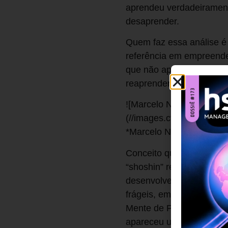
aprendeu verdadeirament
desaprender.
Quem faz essa análise é
referência em empreende
que não aprendeu a ler 
reaprender”. O grande re
![Marcelo Nakagawa PB]
(//images.ctfassets.ne
*Marcelo Nakagawa, prof
Conceito que vem do zen-
“shoshin” remonta ao mes
desenvolver a mente de p
frágeis, embora aparente
Mente de Principiante, fo
apareceu um jovem de 1