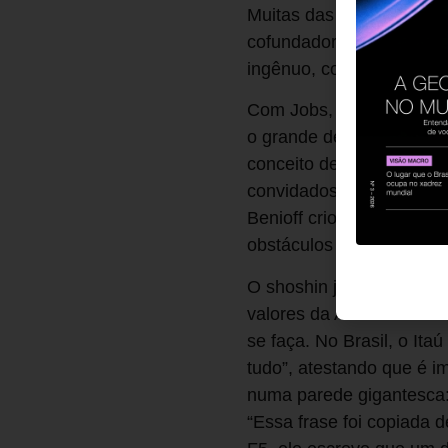
Muitas das inovações da 
cofundador da Apple “sta
ingênuo, com mente de pr
Com Jobs, esse ensiname
o grande defensor do sh
conceito de mente de pr
convidados a esquecer o 
Benioff criou o método 
obstáculos e medidas (M
O shoshin já vem sendo 
valores da Amazon é “tod
se faça. No Brasil, o I
tudo”, atestando que é i
numa parede gigantesca
“Essa frase foi copiada 