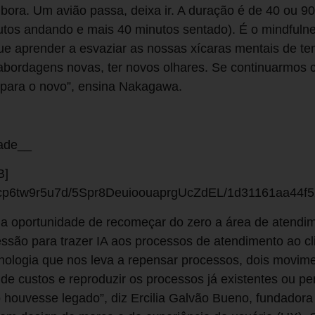
embora. Um avião passa, deixa ir. A duração é de 40 ou 9
utos andando e mais 40 minutos sentado). É o mindfulne
ue aprender a esvaziar as nossas xícaras mentais de t
 abordagens novas, ter novos olhares. Se continuarmos 
 para o novo”, ensina Nakagawa.
dade__
B]
t/ucp6tw9r5u7d/5Spr8DeuioouaprgUcZdEL/1d31161aa44f5
 uma oportunidade de recomeçar do zero a área de atendi
são para trazer IA aos processos de atendimento ao cl
cnologia que nos leva a repensar processos, dois movime
de custos e reproduzir os processos já existentes ou pe
houvesse legado”, diz Ercilia Galvão Bueno, fundadora