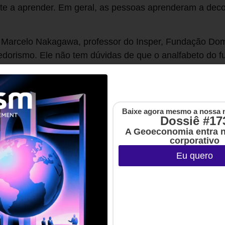
e a aprender. Em geral, as pessoas aprenderam a decor
 Marcelo Nakagawa, professor do Insper, Fundação Dom
dorismo. Ele não tem dúvidas de que o analfabeto do f
e a escrever, mas “aquela que não aprendeu a aprender,
curso será a chamada “mente de principiante”
Baixe agora mesmo a nossa 
t/ucp6tw9r5u7d/3dmQY8tRe9BXHa3yIbN83d/5c344f72c1f
Dossiê #17
essor do Insper, Fundação Dom Cabral e FIA*
A Geoeconomia entra 
corporativo
budismo japonês (e é traduzido no ideograma que ilustra
Eu quero
tre Eihei Dogen, mais de dez séculos atrás, que defen
rincipiante, porque a mente de especialista nos torna a
mente fortes. Então, no século 20, o mestre Shunryu Suz
i a São Francisco (EUA) montar lá um centro zen budista 
7 anos chamado Steve Jobs.