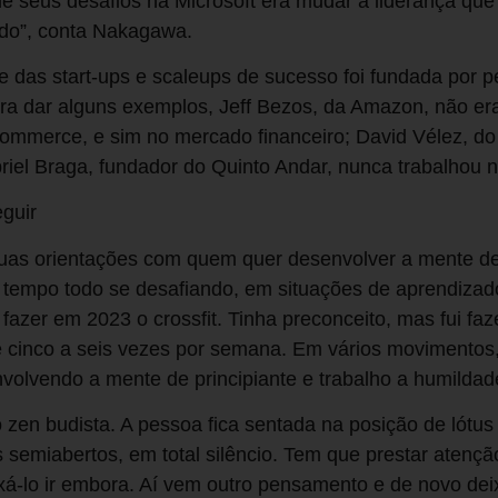
e seus desafios na Microsoft era mudar a liderança qu
udo”, conta Nakagawa.
e das start-ups e scaleups de sucesso foi fundada por
ara dar alguns exemplos, Jeff Bezos, da Amazon, não er
commerce, e sim no mercado financeiro; David Vélez, d
iel Braga, fundador do Quinto Andar, nunca trabalhou n
guir
as orientações com quem quer desenvolver a mente de p
r o tempo todo se desafiando, em situações de aprendiza
fazer em 2023 o crossfit. Tinha preconceito, mas fui faz
de cinco a seis vezes por semana. Em vários movimento
olvendo a mente de principiante e trabalho a humildade i
zen budista. A pessoa fica sentada na posição de lótus 
 semiabertos, em total silêncio. Tem que prestar aten
xá-lo ir embora. Aí vem outro pensamento e de novo dei