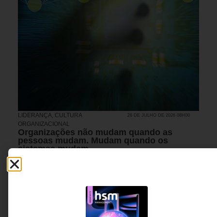
LIDERANÇA
,
CULTURA
28 DE JULHO DE 2026 08H00
ORGANIZACIONAL
Organizações não mudam quando as
pessoas mudam. Mudam quando os
sistemas mudam.
Inspirado pelo legado de Oscar Motomura, o artigo
questiona uma das crenças mais difundidas da
gestão contemporânea: a ideia de que a
transformação acontece apenas por meio das
pessoas. A verdadeira mudança, argumenta o autor,
depende da capacidade de revisar as estruturas