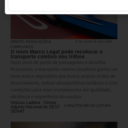
DIREITO, REGULAÇÃO &
27 DE JULHO DE 2026 14H00
COMPLIANCE
O novo Marco Legal pode recolocar o
transporte coletivo nos trilhos
Após anos de perda de passageiros e desafios
financeiros, o transporte coletivo brasileiro ganha um
novo marco regulatório que busca ampliar fontes de
financiamento, reduzir desequilíbrios tarifários e criar
condições para mais investimentos em qualidade,
eficiência e experiência do usuário.
Vinicius Ladeira - Diretor
3 MINUTOS MIN DE LEITURA
Adjunto Nacional do SEST
SENAT