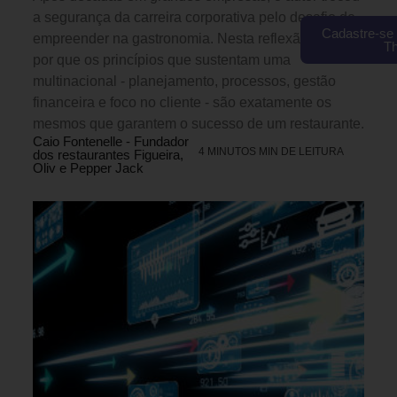
a segurança da carreira corporativa pelo desafio de
Cadastre-se 
empreender na gastronomia. Nesta reflexão, mostra
T
por que os princípios que sustentam uma
multinacional - planejamento, processos, gestão
financeira e foco no cliente - são exatamente os
mesmos que garantem o sucesso de um restaurante.
Caio Fontenelle - Fundador
4 MINUTOS MIN DE LEITURA
dos restaurantes Figueira,
Oliv e Pepper Jack