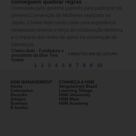
conseguem quebrar regras
Convidada pelo governo japonês para participar da
primeira Convenção de Mulheres realizada no
Japão, Chieko Aoki conta como uma experiência
inesperada revelou a força da colaboração feminina
e o impacto das redes de apoio na construção de
lideranças.
Chieko Aoki - Fundadora e
3 MINUTOS MIN DE LEITURA
presidente da Blue Tree
Hotels
1
2
3
4
5
6
7
8
9
10
HSM MANAGEMENT
CONHEÇA A HSM
Home
SingularityU Brazil
Colunistas
Learning Village
Dossiês
HSM University
Artigos
HSM Mais
Eventos
HSM Academy
E-books