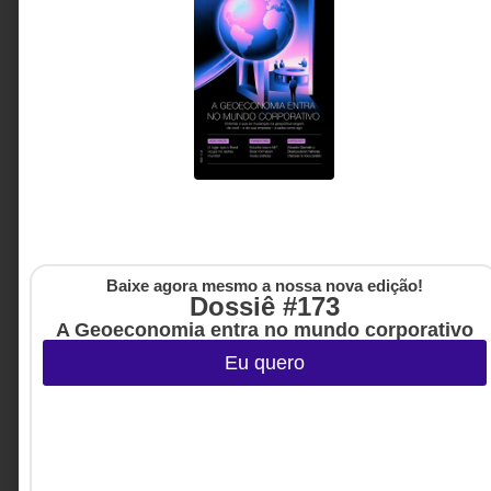
invisíveis que moldam comportamentos, decisões e
culturas organizacionais.
Carlos Legal - Fundador da
5 MINUTOS MIN DE LEITURA
Legalas Aprendizagem e
Educação Corporativa
Baixe agora mesmo a nossa nova edição!
Dossiê #173
A Geoeconomia entra no mundo corporativo
Eu quero