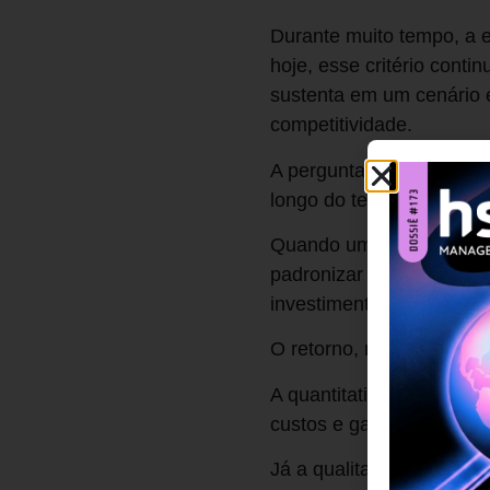
Durante muito tempo, a 
hoje, esse critério cont
sustenta em um cenário e
competitividade.
A pergunta central não d
longo do tempo?”.
Quando uma solução é ca
padronizar a qualidade e
investimento inicial.
O retorno, nesse caso, 
A quantitativa, mais evi
custos e ganho de escala
Já a qualitativa, frequen