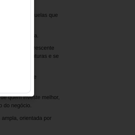
 confiáveis.
eficiência daquelas que
e sobrevivência.
cessos, o uso crescente
ossibilidades futuras e se
uma mudança de
de quem investe melhor,
o do negócio.
 ampla, orientada por