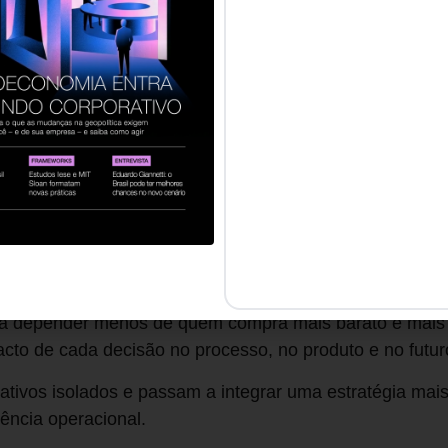
a capacidade de governar a operação com base em dados
o que, na prática, diferencia empresas que operam com 
etitiva sustentável.
ologia deixa de ser diferencial e passa a ser condição d
ssa hoje uma mudança estrutural. A digitalização dos pro
l e a integração entre etapas produtivas deixaram de ser p
dade.
exige mais do que investimento em tecnologia. Exige 
 a depender menos de quem compra mais barato e mais 
cto de cada decisão no processo, no produto e no futur
tivos isolados e passam a integrar uma estratégia mais
gência operacional.