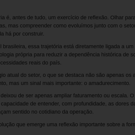
ria é, antes de tudo, um exercício de reflexão. Olhar para
tas, mas compreender como evoluímos junto com o setor
a há por construir.
il brasileira, essa trajetória está diretamente ligada a u
logia própria para reduzir a dependência histórica de 
cessidades reais do país.
gio atual do setor, o que se destaca não são apenas os
to, mas um sinal mais importante: o amadurecimento.
 deixou de ser apenas ampliar faturamento ou escala. 
 capacidade de entender, com profundidade, as dores da
açam sentido no cotidiano da operação.
olução que emerge uma reflexão importante sobre a fo