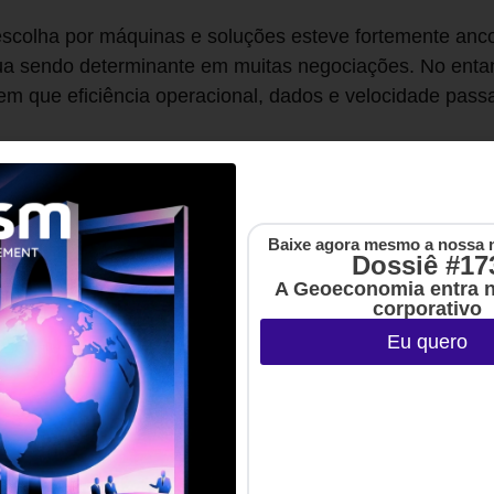
escolha por máquinas e soluções esteve fortemente anco
inua sendo determinante em muitas negociações. No entan
m que eficiência operacional, dados e velocidade passa
everia mais ser “quanto custa?”, mas sim “quanto valor 
Baixe agora mesmo a nossa 
paz de reduzir horas de processo para minutos, diminui
Dossiê #17
 gerar dados para tomada de decisão, seu impacto ultra
A Geoeconomia entra 
corporativo
Eu quero
precisa ser entendido em duas dimensões.
dente, aparece nos indicadores tradicionais: aumento de 
.
temente subestimada, se revela na previsibilidade, na co