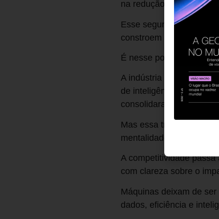
na redução de erros e n
Esse segundo aspecto é 
constroem vantagem comp
É nesse ponto que a tecn
A indústria têxtil atrave
de inteligência artificia
consolidaram como reali
Mas essa transformação 
mentalidade.
A competitividade passa
com clareza sobre o impa
Máquinas deixam de ser a
dados, eficiência e inteli