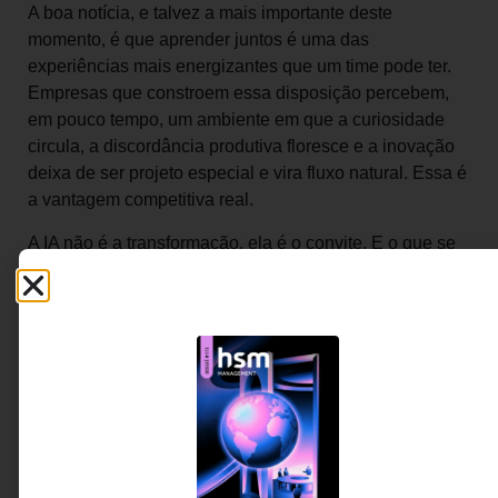
A boa notícia, e talvez a mais importante deste
momento, é que aprender juntos é uma das
experiências mais energizantes que um time pode ter.
Empresas que constroem essa disposição percebem,
em pouco tempo, um ambiente em que a curiosidade
circula, a discordância produtiva floresce e a inovação
deixa de ser projeto especial e vira fluxo natural. Essa é
a vantagem competitiva real.
A IA não é a transformação, ela é o convite. E o que se
constrói, em cada empresa, a partir desse convite,
depende menos da tecnologia escolhida e mais da
neuroplasticidade que essa empresa cultiva: a
disposição coletiva e contínua de criar conexões novas,
podar as que já não servem e sustentar com clareza as
que dão identidade.
Onde há espaço para aprender, e para desaprender, há
espaço para o que ainda não imaginamos.