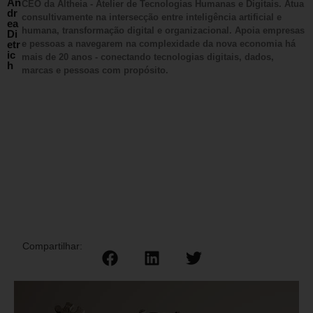
An
CEO da Altheia - Atelier de Tecnologias Humanas e Digitais. Atua
dr
consultivamente na intersecção entre inteligência artificial e
ea
humana, transformação digital e organizacional. Apoia empresas
Di
etr
e pessoas a navegarem na complexidade da nova economia há
ic
mais de 20 anos - conectando tecnologias digitais, dados,
h
marcas e pessoas com propósito.
Compartilhar: