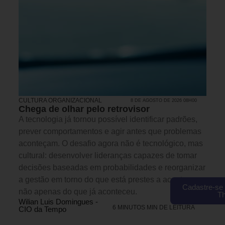
CULTURA ORGANIZACIONAL
8 DE AGOSTO DE 2026 08H00
Chega de olhar pelo retrovisor
A tecnologia já tornou possível identificar padrões,
prever comportamentos e agir antes que problemas
aconteçam. O desafio agora não é tecnológico, mas
cultural: desenvolver lideranças capazes de tomar
decisões baseadas em probabilidades e reorganizar
a gestão em torno do que está prestes a acontecer, e
Cadastre-se 
não apenas do que já aconteceu.
T
Wilian Luis Domingues -
6 MINUTOS MIN DE LEITURA
CIO da Tempo