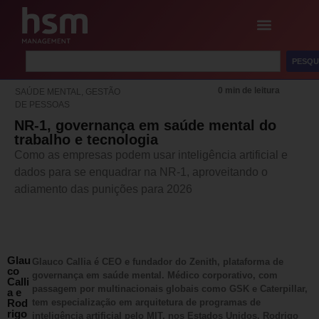
PESQU
0 min de leitura
SAÚDE MENTAL, GESTÃO
DE PESSOAS
NR-1, governança em saúde mental do
trabalho e tecnologia
Como as empresas podem usar inteligência artificial e
dados para se enquadrar na NR-1, aproveitando o
adiamento das punições para 2026
Glau
Glauco Callia é CEO e fundador do Zenith, plataforma de
co
governança em saúde mental. Médico corporativo, com
Calli
passagem por multinacionais globais como GSK e Caterpillar,
a e
Rod
tem especialização em arquitetura de programas de
rigo
inteligência artificial pelo MIT, nos Estados Unidos. Rodrigo