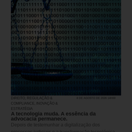
DIREITO, REGULAÇÃO &
8 DE AGOSTO DE 2026 14H00
COMPLIANCE
,
INOVAÇÃO &
ESTRATÉGIA
A tecnologia muda. A essência da
advocacia permanece.
Depois de testemunhar a digitalização dos
processos judiciais e a transformação tecnológica