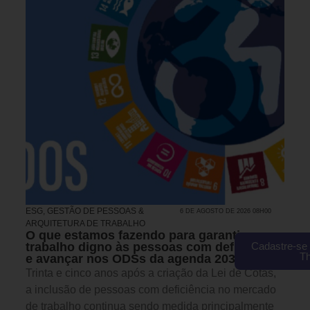
ESG
,
GESTÃO DE PESSOAS &
6 DE AGOSTO DE 2026 08H00
ARQUITETURA DE TRABALHO
O que estamos fazendo para garantir
trabalho digno às pessoas com deficiência
Cadastre-se 
T
e avançar nos ODSs da agenda 2030?
Trinta e cinco anos após a criação da Lei de Cotas,
a inclusão de pessoas com deficiência no mercado
de trabalho continua sendo medida principalmente