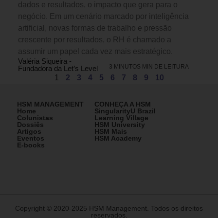
dados e resultados, o impacto que gera para o
negócio. Em um cenário marcado por inteligência
artificial, novas formas de trabalho e pressão
crescente por resultados, o RH é chamado a
assumir um papel cada vez mais estratégico.
Valéria Siqueira -
3 MINUTOS MIN DE LEITURA
Fundadora da Let’s Level
1
2
3
4
5
6
7
8
9
10
HSM MANAGEMENT
CONHEÇA A HSM
Home
SingularityU Brazil
Colunistas
Learning Village
Dossiês
HSM University
Artigos
HSM Mais
Eventos
HSM Academy
E-books
Copyright © 2020-2025 HSM Management. Todos os direitos
reservados.