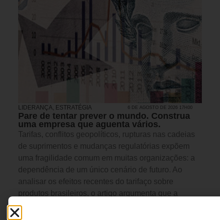
LIDERANÇA
,
ESTRATÉGIA
6 DE AGOSTO DE 2026 17H00
Pare de tentar prever o mundo. Construa
uma empresa que aguenta vários.
Tarifas, conflitos geopolíticos, rupturas nas cadeias
de suprimentos e mudanças regulatórias expõem
uma fragilidade comum em muitas organizações: a
dependência de um único cenário de futuro. Ao
analisar os efeitos recentes do tarifaço sobre
produtos brasileiros, o artigo argumenta que a
verdadeira vantagem competitiva não está em
prever corretamente o próximo choque, mas em