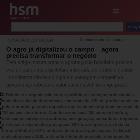
PESQU
3 minutos min de leitura
INOVAÇÃO & ESTRATÉGIA
O agro já digitalizou o campo – agora
precisa transformar o negócio
Este artigo mostra como o agronegócio brasileiro precisa
evoluir para uma arquitetura integrada de dados e gestão
- transformando tecnologia em vantagem competitiva,
governança robusta e valor sustentável no longo prazo.
D
A Deloitte é a organização com o portfólio de serviços profissionais
e
mais diversificado do mercado, com mais de 470 mil profissionais em
l
todo o mundo, gerando impactos que realmente importam em mais de
o
i
150 países e territórios. Com base nos seus 180 anos de história,
t
oferecemos serviços de auditoria, asseguração, consultoria, impostos
t
e serviços relacionados para quase 90% das empresas da lista da
e
Fortune Global 500® e milhares de outras organizações. No Brasil,
onde atua desde 1911, a Deloitte é líder de mercado, com mais de