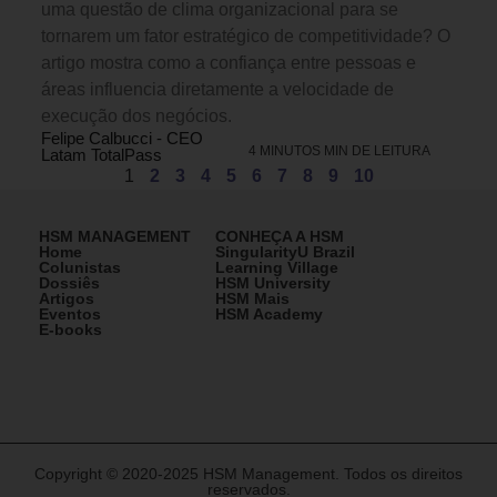
uma questão de clima organizacional para se
tornarem um fator estratégico de competitividade? O
artigo mostra como a confiança entre pessoas e
áreas influencia diretamente a velocidade de
execução dos negócios.
Felipe Calbucci - CEO
4 MINUTOS MIN DE LEITURA
Latam TotalPass
1
2
3
4
5
6
7
8
9
10
HSM MANAGEMENT
CONHEÇA A HSM
Home
SingularityU Brazil
Colunistas
Learning Village
Dossiês
HSM University
Artigos
HSM Mais
Eventos
HSM Academy
E-books
Copyright © 2020-2025 HSM Management. Todos os direitos
reservados.