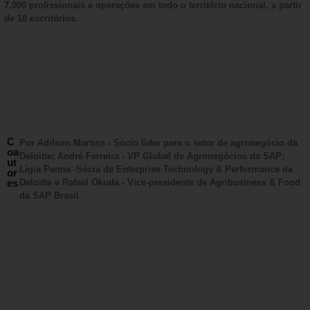
7.000 profissionais e operações em todo o território nacional, a partir
de 18 escritórios.
C
Por Adilson Martins - Sócio líder para o setor de agronegócio da
oa
Deloitte; André Ferreira - VP Global de Agronegócios da SAP;
ut
Lígia Penna -Sócia de Enterprise Technology & Performance da
or
es
Deloitte e Rafael Okuda - Vice-presidente de Agribusiness & Food
da SAP Brasil.