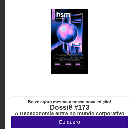
construir operações capazes de se adaptar
rapidamente a diferentes realidades sem
comprometer resultados.
Átila Persici Filho - CINO,
12 MINUTOS MIN DE LEITURA
professor de MBA e Pós-
Tech na FIAP e Conselheiro
de Inovação.
Baixe agora mesmo a nossa nova edição!
Dossiê #173
A Geoeconomia entra no mundo corporativo
Eu quero