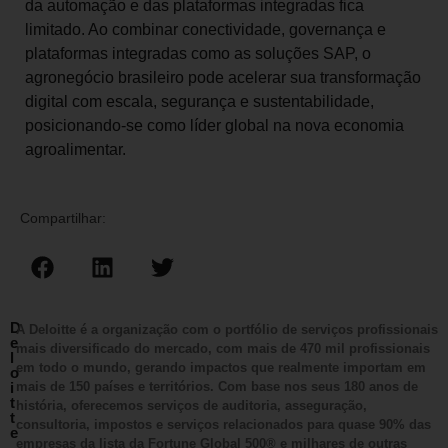
da automação e das plataformas integradas fica
limitado. Ao combinar conectividade, governança e
plataformas integradas como as soluções SAP, o
agronegócio brasileiro pode acelerar sua transformação
digital com escala, segurança e sustentabilidade,
posicionando-se como líder global na nova economia
agroalimentar.
Compartilhar:
D
A Deloitte é a organização com o portfólio de serviços profissionais
e
mais diversificado do mercado, com mais de 470 mil profissionais
l
em todo o mundo, gerando impactos que realmente importam em
o
i
mais de 150 países e territórios. Com base nos seus 180 anos de
t
história, oferecemos serviços de auditoria, asseguração,
t
consultoria, impostos e serviços relacionados para quase 90% das
e
empresas da lista da Fortune Global 500® e milhares de outras