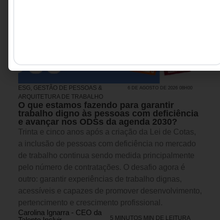
ESG
,
GESTÃO DE PESSOAS &
6 DE AGOSTO DE 2026 08H00
ARQUITETURA DE TRABALHO
O que estamos fazendo para garantir
trabalho digno às pessoas com deficiência
e avançar nos ODSs da agenda 2030?
Trinta e cinco anos após a criação da Lei de Cotas,
a inclusão de pessoas com deficiência no mercado
de trabalho continua sendo medida principalmente
pelo número de contratações. O desafio agora é
outro: garantir experiências de trabalho dignas,
acessíveis e capazes de promover desenvolvimento,
pertencimento e crescimento profissional.
Carolina Ignarra - CEO da
5 MINUTOS MIN DE LEITURA
Talento Incluir