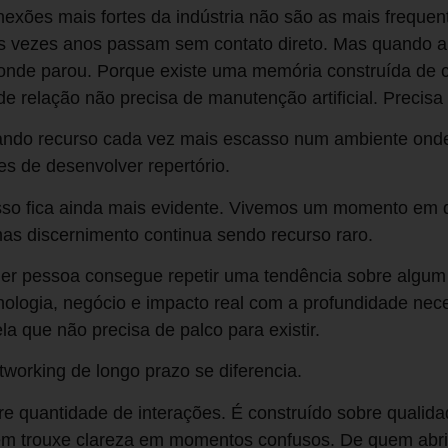
nexões mais fortes da indústria não são as mais freque
s vezes anos passam sem contato direto. Mas quando a 
onde parou. Porque existe uma memória construída de c
de relação não precisa de manutenção artificial. Precisa
nando recurso cada vez mais escasso num ambiente ond
es de desenvolver repertório.
 isso fica ainda mais evidente. Vivemos um momento em 
as discernimento continua sendo recurso raro.
er pessoa consegue repetir uma tendência sobre algu
ologia, negócio e impacto real com a profundidade nece
a que não precisa de palco para existir.
tworking de longo prazo se diferencia.
re quantidade de interações. É construído sobre qualid
m trouxe clareza em momentos confusos. De quem abri