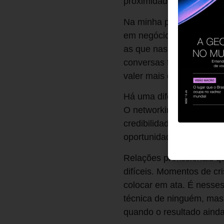
proximidade ocasional. E
Na minha própria jornada
em negócios, projetos e
as que nasceram de uma 
conversas francas, entr
valer mais do que o contr
Há uma diferença importa
O networking superficial 
credibilidade. A diferenç
oportunidades que chega
Relações profissionais 
difíceis. Momentos de c
colocar em ata. É nesse
técnica de ninguém, mas
quando o resultado ainda