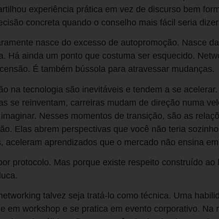
tilhou experiência prática em vez de discurso bem fo
ecisão concreta quando o conselho mais fácil seria dize
raramente nasce do excesso de autopromoção. Nasce da 
ega. Há ainda um ponto que costuma ser esquecido. Netw
scensão. É também bússola para atravessar mudanças.
ão na tecnologia são inevitáveis e tendem a se acelera
s se reinventam, carreiras mudam de direção numa vel
 imaginar. Nesses momentos de transição, são as relaç
ão. Elas abrem perspectivas que você não teria sozinho
s, aceleram aprendizados que o mercado não ensina e
or protocolo. Mas porque existe respeito construído ao
duca.
etworking talvez seja tratá-lo como técnica. Uma habili
e em workshop e se pratica em evento corporativo. Na r