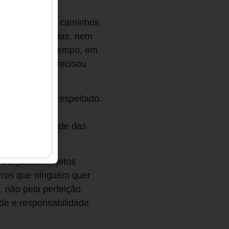
ue mais abriram caminhos
s mais planejadas, nem
s ao longo do tempo, em
 a confiança precisou
embrado e ser respeitado.
 em torno da
lusive a qualidade das
conjunta. Projetos
rros que ninguém quer
 não pela perfeição
de e responsabilidade