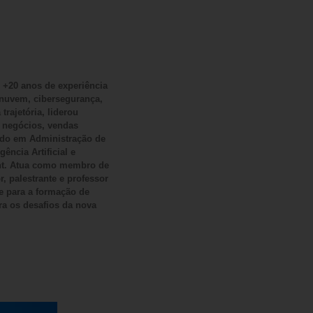
, +20 anos de experiência
nuvem, cibersegurança,
 trajetória, liderou
e negócios, vendas
ado em Administração de
ncia Artificial e
nt. Atua como membro de
, palestrante e professor
e para a formação de
ra os desafios da nova