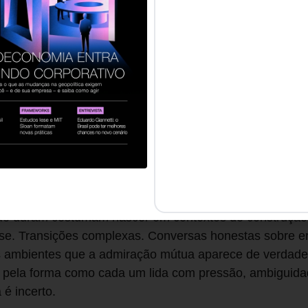
las se abrem por causa de histórico.
, percebo isso de forma muito concreta. As relações q
 construções profissionais não foram necessariamente a
intenção comercial imediata. Foram relações cultivada
egas consistentes, trocas generosas e momentos em que
ato.
nte, e muito frequentemente negligenciada, entre ser l
gira em torno da visibilidade. O networking genuíno gira
a parece sutil. Na prática, muda absolutamente tudo, inc
m até você.
que duram costumam nascer em contextos de construção 
rise. Transições complexas. Conversas honestas sobre e
s ambientes que a admiração mútua aparece de verdade,
 pela forma como cada um lida com pressão, ambiguida
 é incerto.