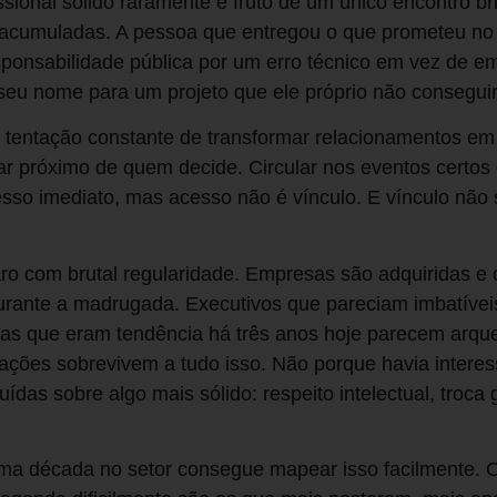
sional sólido raramente é fruto de um único encontro br
 acumuladas. A pessoa que entregou o que prometeu no
ponsabilidade pública por um erro técnico em vez de em
seu nome para um projeto que ele próprio não conseguir
a tentação constante de transformar relacionamentos em
ar próximo de quem decide. Circular nos eventos certos 
sso imediato, mas acesso não é vínculo. E vínculo não
ro com brutal regularidade. Empresas são adquiridas e o
rante a madrugada. Executivos que pareciam imbatívei
as que eram tendência há três anos hoje parecem arque
ações sobrevivem a tudo isso. Não porque havia interes
das sobre algo mais sólido: respeito intelectual, troca
a década no setor consegue mapear isso facilmente. O