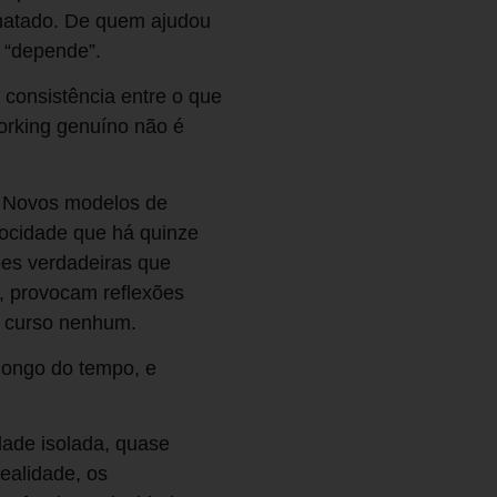
rmatado. De quem ajudou
r “depende”.
consistência entre o que
orking genuíno não é
r. Novos modelos de
ocidade que há quinze
ões verdadeiras que
, provocam reflexões
m curso nenhum.
 longo do tempo, e
dade isolada, quase
ealidade, os