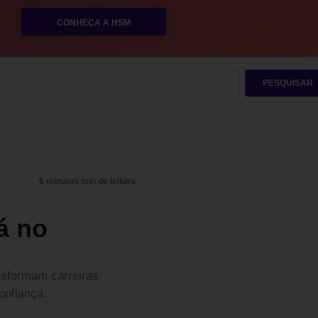
CONHEÇA A HSM
PESQUISAR
6 minutos min de leitura
á no
ansformam carreiras
onfiança.