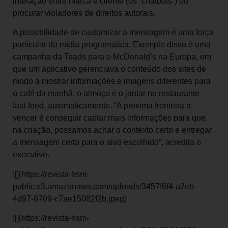
interação entre marca e cliente (os “chatbots”) ou
procurar violadores de direitos autorais.
A possibilidade de customizar a mensagem é uma força
particular da mídia programática. Exemplo disso é uma
campanha da Teads para o McDonald’s na Europa, em
que um aplicativo gerenciava o conteúdo dos sites de
modo a mostrar informações e imagens diferentes para
o café da manhã, o almoço e o jantar no restaurante
fast-food, automaticamente. “A próxima fronteira a
vencer é conseguir captar mais informações para que,
na criação, possamos achar o contexto certo e entregar
a mensagem certa para o alvo escolhido”, acredita o
executivo.
![](https://revista-hsm-
public.s3.amazonaws.com/uploads/3457f6f4-a2eb-
4d97-8709-c7ae15082f2b.jpeg)
![](https://revista-hsm-