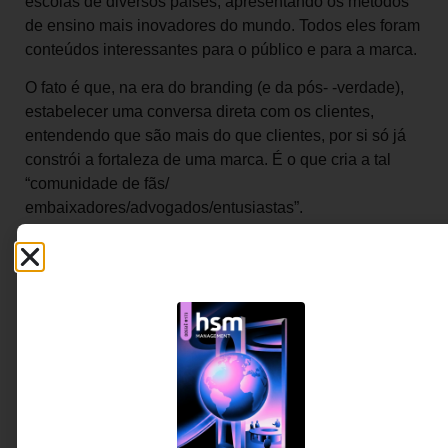
escolas de diversos países, apresentando os métodos
de ensino mais inovadores do mundo. Todos eles foram
conteúdos interessantes para o público e para a marca.
O fato é que, na era do branding (e da pós- -verdade),
estabelecer uma conversa direta com os clientes,
entendendo que são mais do que clientes, por si só já
constrói a fortaleza de uma marca. É o que cria a tal
“comunidade de fãs/
embaixadores/advogados/entusiastas”.
**EMPRESAS-PUBLISHERS**
Em uma boa estratégia de branded content, as marcas
têm de agir como publishers, vendo-se como criadoras
de conteúdo que utilizam uma plataforma como veículo.
É o que diz André Passamani, sócio e COO da Mutato,
um das principais agências do ramo. Para ele, 2017 é o
ano do branded content no Brasil. “Nosso País é um
mercado-chave no que diz respeito à criação de