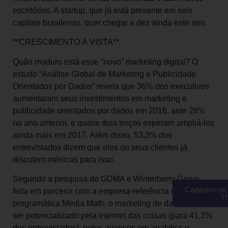
escritórios. A startup, que já está presente em seis
capitais brasileiras, quer chegar a dez ainda este ano.
**CRESCIMENTO À VISTA**
Quão maduro está esse “novo” marketing digital? O
estudo “Análise Global de Marketing e Publicidade
Orientados por Dados” revela que 36% dos executivos
aumentaram seus investimentos em marketing e
publicidade orientados por dados em 2016, ante 26%
no ano anterior, e quase dois terços esperam ampliá-los
ainda mais em 2017. Além disso, 53,3% dos
entrevistados dizem que eles ou seus clientes já
discutem métricas para isso.
Segundo a pesquisa do GDMA e Winterberry Group,
Cadastre-se 
feita em parceria com a empresa-referência em mídia
T
programática Media Math, o marketing de dados pode
ser potencializado pela internet das coisas (para 41,3%
dos entrevistados), pelos avanços em analytics e