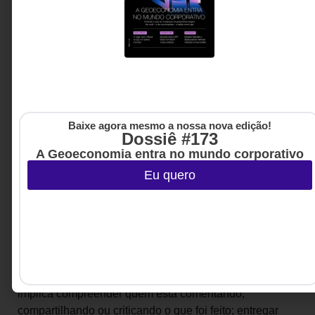
conteúdo para marcas, talvez um dos cinco mais
relevantes do mundo”, lembra.
Segundo ele, é assim que agem empresas como a
Avon, sua cliente, que levanta discussões sobre
empoderamento feminino e visibilidade de gênero no
ambiente digital. Ele também desenvolveu branded
content com a Coca-Cola, no esforço de marketing em
Baixe agora mesmo a nossa nova edição!
tempo real para os Jogos Olímpicos e Paralímpicos de
Dossiê #173
2016, e para a Netflix, fazendo a gestão de comunidade
A Geoeconomia entra no mundo corporativo
da marca e de todos os produtos originais, como
Eu quero
_House of Cards e Stranger Things._
Em um cenário que virou de ponta-cabeça o modelo
clássico de comunicação da Escola de Frankfurt, em
que um emissor atingia diversos receptores, as
empresas-publishers precisam aprender a dinâmica do
diálogo e conseguir sentir o pulso da conversa. Isso
implica compreender quem está comentando,
compartilhando ou criticando o que foi feito; entregar