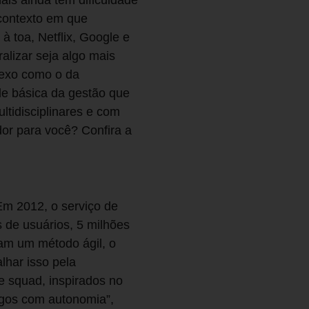
is ainda têm dificuldade
 contexto em que
 toa, Netflix, Google e
lizar seja algo mais
plexo como o da
de básica da gestão que
ltidisciplinares e com
or para você? Confira a
Em 2012, o serviço de
s de usuários, 5 milhões
vam um método ágil, o
lhar isso pela
e squad, inspirados no
igos com autonomia”,