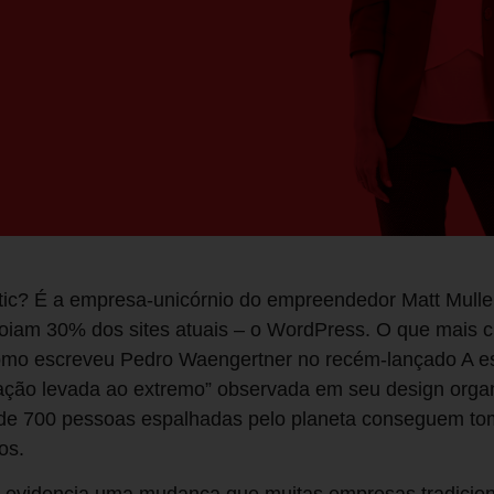
tic? É a empresa-unicórnio do empreendedor Matt Mull
oiam 30% dos sites atuais – o WordPress. O que mais 
omo escreveu Pedro Waengertner no recém-lançado A es
ização levada ao extremo” observada em seu design orga
a de 700 pessoas espalhadas pelo planeta conseguem t
dos.