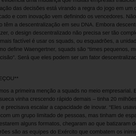
evidencia uma mudança que muitas empresas tradiciona
ização das decisões está virando a regra do jogo em um
ado e com inovação vem definindo os vencedores. Não à
do têm a descentralização em seu DNA. Embora descentra
 fazer, o design descentralizado não precisa ser tão com
ais factível é usar os squads, ou esquadrões, a unida
Como define Waengertner, squads são “times pequenos, mu
isão”. Será que eles podem ser um fator descentralizad
EÇOU**
amos a primeira menção a squads no meio empresarial. 
p sueca vinha crescendo rápido demais – tinha 20 milhõe
e precisava escalar a capacidade de inovar. “Eles usa
 com um grupo limitado de pessoas, mas tinham de espa
testarem alguns formatos, chegaram ao que batizaram d
adrões são as equipes do Exército que combatem os inim