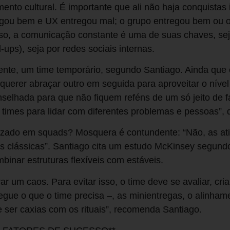
mento cultural. É importante que ali não haja conquistas 
egou bem e UX entregou mal; o grupo entregou bem ou o
sso, a comunicação constante é uma de suas chaves, sej
ups), seja por redes sociais internas.
nte, um time temporário, segundo Santiago. Ainda que 
querer abraçar outro em seguida para aproveitar o nível 
selhada para que não fiquem reféns de um só jeito de f
imes para lidar com diferentes problemas e pessoas”, d
izado em squads? Mosquera é contundente: “Não, as ati
s clássicas”. Santiago cita um estudo McKinsey segund
mbinar estruturas ﬂexíveis com estáveis.
rar um caos. Para evitar isso, o time deve se avaliar, cr
gue o que o time precisa –, as minientregas, o alinham
e ser caxias com os rituais”, recomenda Santiago.