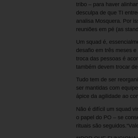
tribo – para haver alinha
desculpa de que TI entr
analisa Mosquera. Por i
reuniões em pé (as stand-
Um squad é, essencialme
desafio em três meses e 
troca das pessoas é acon
também devem trocar de t
Tudo tem de ser reorgan
ser mantidas com equipe
ápice da agilidade ao co
Não é difícil um squad vi
o papel do PO – se conse
rituais são seguidos.“Val