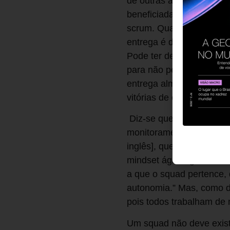
de outras áreas, como um
beneficiada pelo projeto
scrum. Qualquer departa
entrega é decidida ao l
Pode ter de quatro a nov
para não perder velocidad
entrega almejada é desd
vitórias de curto prazo.
Diz-se que um squad deve
monitoramento. Costuma 
inglês], que ajuda a prio
mindset ágil, organizando
a que o squad pertence, 
autonomia.” Mas, como d
pois todos trabalham de 
Um squad não deve exist