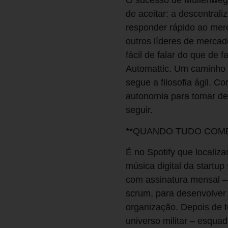
O sucesso de Mullenweg 
de aceitar: a descentral
responder rápido ao merc
outros líderes de merca
fácil de falar do que de
Automattic. Um caminho m
segue a filosofia ágil. 
autonomia para tomar dec
seguir.
**QUANDO TUDO COM
É no Spotify que localiz
música digital da startu
com assinatura mensal – 
scrum, para desenvolver
organização. Depois de 
universo militar – esqu