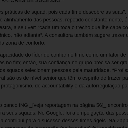
: FATORES DE SUCESSO**
res práticas de squad, pois cada time descobre as suas”,
 o alinhamento das pessoas, repetido constantemente, 
stra, a seu ver: “cada um toca o trecho que lhe cabe c
ônico, não adianta”. A consultora também sugere traze
 da zona de conforto.
apacidade do líder de confiar no time como um fator de 
as no fim; então, sua confiança no grupo precisa ser gra
 squads selecionem pessoas pela maturidade. “Profiss
l são os de nível sênior que têm o espírito de trazer p
protagonismo, do accountability e da autorregulação pa
 banco ING _[veja reportagem na página 56]_ encontrou
ra seus squads. No Google, foi a empolgação das pesso
gia contribui para o sucesso desses times ágeis. Na Za