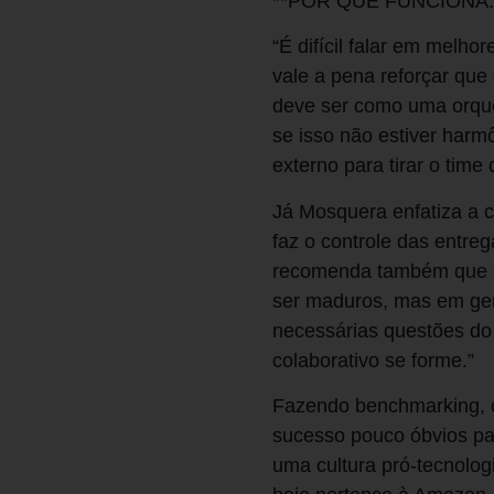
**POR QUE FUNCIONA
“É difícil falar em melho
vale a pena reforçar que
deve ser como uma orque
se isso não estiver harm
externo para tirar o time
Já Mosquera enfatiza a c
faz o controle das entreg
recomenda também que os
ser maduros, mas em gera
necessárias questões do 
colaborativo se forme.”
Fazendo benchmarking, o
sucesso pouco óbvios pa
uma cultura pró-tecnolo