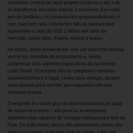
brasileiro, a meta de seus players continua a ser a de
se transformar em outro animal: o unicórnio. Ele nada
tem de fantástico no universo dos empreendedores; é
raro, mas bem real. Unicórnios são as startups que
superaram a casa de US$ 1 bilhão em valor de
mercado, como Uber, Xiaomi, Airbnb e outras.
No Brasil, quem quiser tentar virar um unicórnio precisa
vencer os monstros do ecossistema e, ainda,
compensar dois aspectos específicos do conhecido
custo Brasil. O primeiro são os complexos cenários
macroeconômico e legal, cruéis para startups, porque
estas penam para atender aos requisitos com sua
estrutura enxuta.
O segundo é o baixo grau de internacionalização atual
de nossa economia – são poucas as empresas
estabelecidas capazes de carregar startups para fora do
País. De todo modo, talvez não demoremos outros dez
anos para passar à terceira fase do game, a de criar