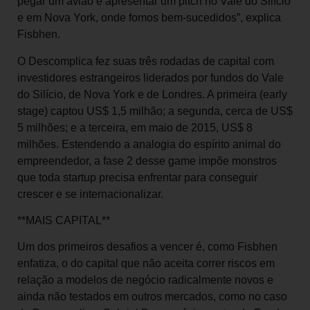
pegar um avião e apresentar um pitch no Vale do Silício
e em Nova York, onde fomos bem-sucedidos”, explica
Fisbhen.
O Descomplica fez suas três rodadas de capital com
investidores estrangeiros liderados por fundos do Vale
do Silício, de Nova York e de Londres. A primeira (early
stage) captou US$ 1,5 milhão; a segunda, cerca de US$
5 milhões; e a terceira, em maio de 2015, US$ 8
milhões. Estendendo a analogia do espírito animal do
empreendedor, a fase 2 desse game impõe monstros
que toda startup precisa enfrentar para conseguir
crescer e se internacionalizar.
**MAIS CAPITAL**
Um dos primeiros desafios a vencer é, como Fisbhen
enfatiza, o do capital que não aceita correr riscos em
relação a modelos de negócio radicalmente novos e
ainda não testados em outros mercados, como no caso