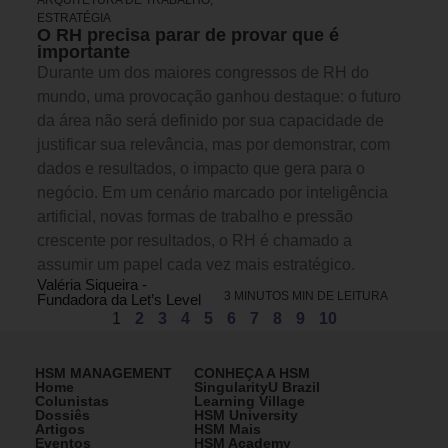
ESTRATÉGIA
O RH precisa parar de provar que é
importante
Durante um dos maiores congressos de RH do
mundo, uma provocação ganhou destaque: o futuro
da área não será definido por sua capacidade de
justificar sua relevância, mas por demonstrar, com
dados e resultados, o impacto que gera para o
negócio. Em um cenário marcado por inteligência
artificial, novas formas de trabalho e pressão
crescente por resultados, o RH é chamado a
assumir um papel cada vez mais estratégico.
Valéria Siqueira -
3 MINUTOS MIN DE LEITURA
Fundadora da Let’s Level
1
2
3
4
5
6
7
8
9
10
HSM MANAGEMENT
CONHEÇA A HSM
Home
SingularityU Brazil
Colunistas
Learning Village
Dossiês
HSM University
Artigos
HSM Mais
Eventos
HSM Academy