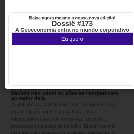
Baixe agora mesmo a nossa nova edição!
Dossiê #173
A Geoeconomia entra no mundo corporativo
Eu quero
INOVAÇÃO & ESTRATÉGIA
,
7 DE AGOSTO DE 2026 14H00
TECNOLOGIA & INTELIGENCIA
ARTIFICIAL
Empresas preparadas para a próxima
década não usam IA. Elas se reorganizam
ao redor dela.
A inteligência artificial deixou de ser apenas uma
ferramenta de apoio para se tornar uma
infraestrutura capaz de reorganizar decisões,
processos e modelos de trabalho. Em um cenário
marcado pelo avanço dos agentes inteligentes, o