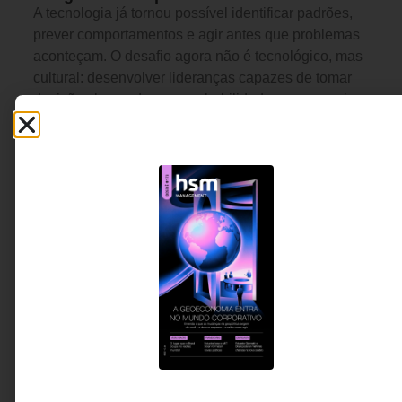
A tecnologia já tornou possível identificar padrões,
prever comportamentos e agir antes que problemas
aconteçam. O desafio agora não é tecnológico, mas
cultural: desenvolver lideranças capazes de tomar
decisões baseadas em probabilidades e reorganizar
a gestão em torno do que está prestes a acontecer, e
não apenas do que já aconteceu.
Wilian Luis Domingues -
6 MINUTOS MIN DE LEITURA
CIO da Tempo