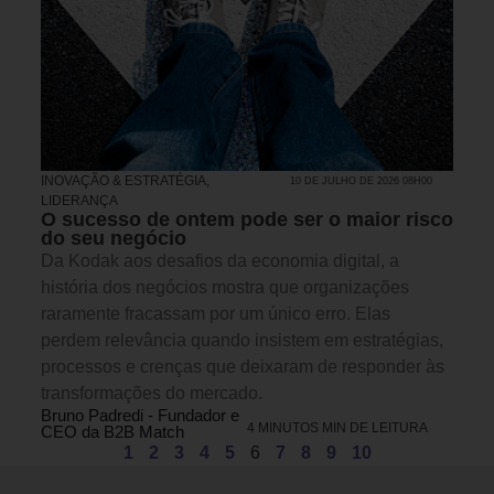
INOVAÇÃO & ESTRATÉGIA
,
10 DE JULHO DE 2026 08H00
LIDERANÇA
O sucesso de ontem pode ser o maior risco
do seu negócio
Da Kodak aos desafios da economia digital, a
história dos negócios mostra que organizações
raramente fracassam por um único erro. Elas
perdem relevância quando insistem em estratégias,
processos e crenças que deixaram de responder às
transformações do mercado.
Bruno Padredi - Fundador e
4 MINUTOS MIN DE LEITURA
CEO da B2B Match
1
2
3
4
5
6
7
8
9
10