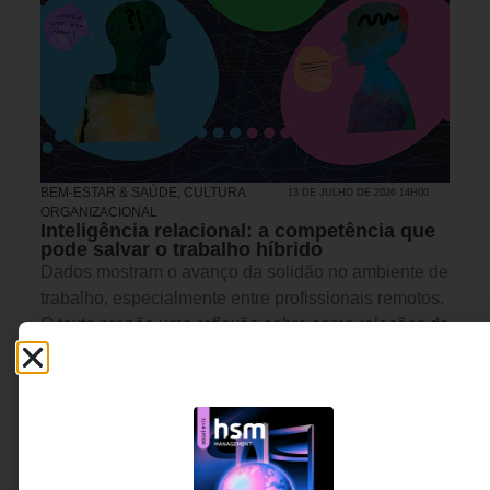
BEM-ESTAR & SAÚDE
,
CULTURA
13 DE JULHO DE 2026 14H00
ORGANIZACIONAL
Inteligência relacional: a competência que
pode salvar o trabalho híbrido
Dados mostram o avanço da solidão no ambiente de
trabalho, especialmente entre profissionais remotos.
O texto propõe uma reflexão sobre como relações de
confiança, segurança psicológica e capacidade de
convivência se tornaram ativos estratégicos para a
saúde organizacional.
Daniela Cais - Designer de
7 MINUTOS MIN DE LEITURA
Relações Profissionais,
TEDx Speaker, Mentora de
Comunicação para