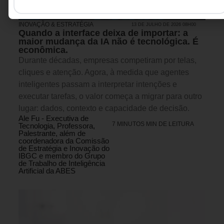
INOVAÇÃO & ESTRATÉGIA
13 DE JULHO DE 2026 08H00
Quando a interface deixa de importar: a
maior mudança da IA não é tecnológica. É
econômica.
Durante décadas, empresas competiram por telas,
cliques e atenção. Agora, à medida que agentes
inteligentes passam a interpretar intenções e
executar tarefas, o valor começa a migrar para outro
lugar: dados, contexto e capacidade de decisão.
Ale Fu - Executiva de
7 MINUTOS MIN DE LEITURA
Tecnologia, Professora,
Palestrante, além de
coordenadora da Comissão
de Estratégia e Inovação do
IBGC e membro do Grupo
de Trabalho de Inteligência
Artificial da ABES