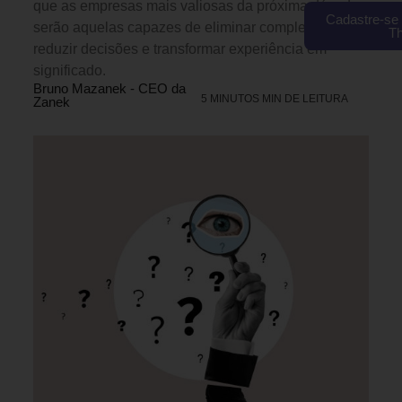
que as empresas mais valiosas da próxima década
Cadastre-se 
serão aquelas capazes de eliminar complexidade,
T
reduzir decisões e transformar experiência em
significado.
Bruno Mazanek - CEO da
5 MINUTOS MIN DE LEITURA
Zanek