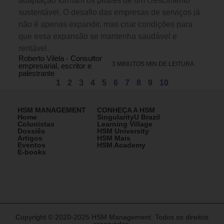
adaptação formam os pilares de um crescimento
sustentável. O desafio das empresas de serviços já
não é apenas expandir, mas criar condições para
que essa expansão se mantenha saudável e
rentável.
Roberto Vilela - Consultor
3 MINUTOS MIN DE LEITURA
empresarial, escritor e
palestrante
1
2
3
4
5
6
7
8
9
10
HSM MANAGEMENT
CONHEÇA A HSM
Home
SingularityU Brazil
Colunistas
Learning Village
Dossiês
HSM University
Artigos
HSM Mais
Eventos
HSM Academy
E-books
Copyright © 2020-2025 HSM Management. Todos os direitos
reservados.