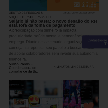
GESTÃO DE PESSOAS &
24 DE JULHO DE 2026 08H00
ARQUITETURA DE TRABALHO
Salário já não basta: o novo desafio do RH
está fora da folha de pagamento
A preocupação com dinheiro já impacta
produtividade, saúde mental e permanência no
Cadastre-se 
emprego. Diante desse cenário, organizações
T
começam a repensar seu papel e a buscar formas
de apoiar colaboradores sem invadir sua autonomia
financeira.
Vivian Pardini -
4 MINUTOS MIN DE LEITURA
Coordenadora de
compliance da Biz