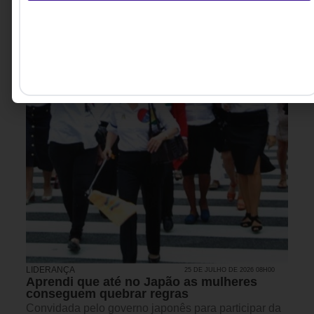
LIDERANÇA
25 DE JULHO DE 2026 08H00
Aprendi que até no Japão as mulheres
conseguem quebrar regras
Convidada pelo governo japonês para participar da