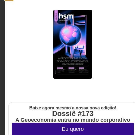
GESTÃO DE PESSOAS &
25 DE JULHO DE 2026 14H00
ARQUITETURA DE TRABALHO
,
LIDERANÇA
O engajamento não nasce das pessoas.
Nasce do ambiente.
Muitas organizações ainda tratam o engajamento
como uma característica individual, quando ele é,
em grande parte, resultado do contexto que a
liderança constrói. Este artigo mostra como
confiança, autonomia, segurança psicológica e
qualidade das relações influenciam diretamente a
disposição das pessoas para inovar, colaborar e
gerar resultados sustentáveis.
Maria Augusta Orofino -
3 MINUTOS MIN DE LEITURA
Palestrante, TEDx Talker e
Consultora corporativa
Baixe agora mesmo a nossa nova edição!
Dossiê #173
A Geoeconomia entra no mundo corporativo
Eu quero