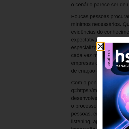
o cenário parece ser de 
Poucas pessoas procuram
mínimos necessários. Qu
evidências do conhecimen
expectativas de remuner
especializaram no, já fam
cada vez mais altos para
empresas de menor porte.
de criação de novas opor
Com o pensamento [fixo 
q=https://mitsloanreview.
desenvolvedores&sa=D
o processo de recrutamen
pessoas, empresas inves
listening, applicant trac