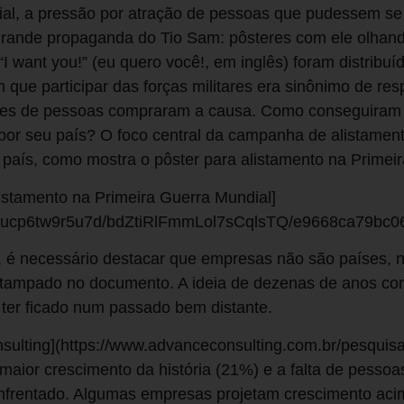
al, a pressão por atração de pessoas que pudessem se j
rande propaganda do Tio Sam: pôsteres com ele olhand
I want you!” (eu quero você!, em inglês) foram distribu
que participar das forças militares era sinônimo de res
lhares de pessoas compraram a causa. Como conseguiram 
or seu país? O foco central da campanha de alistamento
u país, como mostra o pôster para alistamento na Primei
istamento na Primeira Guerra Mundial]
om/ucp6tw9r5u7d/bdZtiRlFmmLol7sCqlsTQ/e9668ca79bc
, é necessário destacar que empresas não são países, 
ampado no documento. A ideia de dezenas de anos con
 ter ficado num passado bem distante.
ulting](https://www.advanceconsulting.com.br/pesquis
o maior crescimento da história (21%) e a falta de pessoas
nfrentado. Algumas empresas projetam crescimento aci