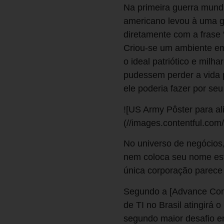
Na primeira guerra mundi
americano levou à uma g
diretamente com a frase “
Criou-se um ambiente em 
o ideal patriótico e mi
pudessem perder a vida p
ele poderia fazer por se
![US Army Pôster para al
(//images.contentful.c
No universo de negócios
nem coloca seu nome est
única corporação parece
Segundo a [Advance Cons
de TI no Brasil atingirá 
segundo maior desafio e