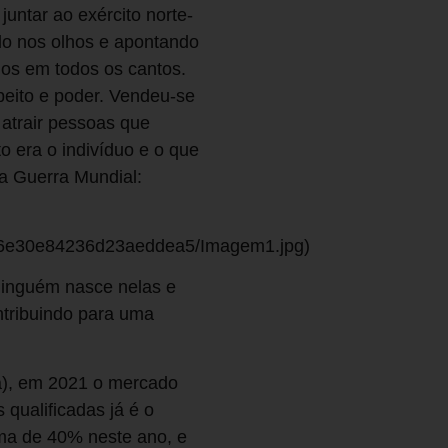
untar ao exército norte-
o nos olhos e apontando
ídos em todos os cantos.
peito e poder. Vendeu-se
atrair pessoas que
 era o indivíduo e o que
ra Guerra Mundial:
06e30e84236d23aeddea5/Imagem1.jpg)
ninguém nasce nelas e
tribuindo para uma
a), em 2021 o mercado
 qualificadas já é o
ma de 40% neste ano, e