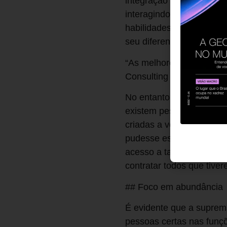
integração interessante
interagindo com a marca
habilidades necessárias.
seu diferencial competiti
“As melhores organizaçõ
Consulting Group.
No entanto, este proces
existem pessoas prontas 
criadas a velocidades s
pudesse estar à par da 
acesso a tais ferramenta
contratar todos que tiver
## Foco em abundância
É evidente que a suprema
pessoas certas nas funç