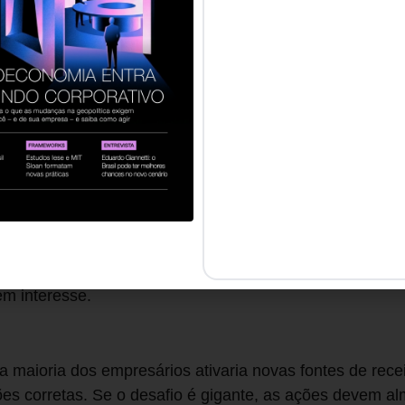
 de ferramentas que ajudam a captar um volume maior de
, seus conteúdos e testes comportamentais, podem cap
 Quem obtém êxito, muitas vezes contrata além do neces
vo: tech é poder.
es em contratação crescem 3 vezes mais rápido do que 
so moderno também está quebrado. Isso porque parte d
para executar as atividades empresariais. Veja, se as n
em precedentes, porque deveríamos esperar que o lento
demanda? Faz-se necessário pensar o que acontece a m
s só é possível para grandes empresas, que irão varrer
em interesse.
 maioria dos empresários ativaria novas fontes de rec
ões corretas. Se o desafio é gigante, as ações devem a