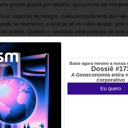
uma grande guerra por talentos, que precisa ser compre
 as vagas de tecnologia, muito provavelmente por não 
ando se inscrevem, o time se vê de mãos atadas, pois 
to prático. Quando o candidato ideal participa de todo 
ação sejam muito superiores ao orçamento aprovado. A
oso, “rouba monte”, que diz respeito à prática predatóri
 cumprir com o planejado, trazendo riscos operacionais 
 Ao final, salários são inflacionados deliberadamente s
Baixe agora mesmo a nossa 
Dossiê #17
tunidades para quem necessita seja sequer avaliada.
A Geoeconomia entra 
corporativo
na escassez](https://www.google.com/url?
Eu quero
com.br/post/por-que-esta-tao-dificil-contratar-
&source=docs&ust=1634162261112000&usg=AOvVaw3vY
to e seleção (R&S) foi especializado a tal ponto que, p
tiram grandes quantias em softwares que trazem novas
king system, inteligência artificial e aprendizado de máq