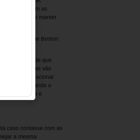
 candidatos que,
tar pessoas com as
sário, a fim de manter
as piores.”, The Boston
o pressuposto de que
ovas tecnologias são
 processo educacional
édio prazo quando o
 todo o mercado e
eita caso contasse com as
lmejar a mesma