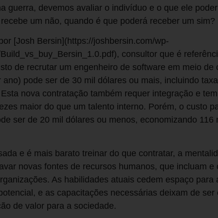
 guerra, devemos avaliar o indivíduo e o que ele poderi
e recebe um não, quando é que poderá receber um sim?
or [Josh Bersin](https://joshbersin.com/wp-
Build_vs_buy_Bersin_1.0.pdf), consultor que é referênc
usto de recrutar um engenheiro de software em meio de 
r ano) pode ser de 30 mil dólares ou mais, incluindo tax
. Esta nova contratação também requer integração e tem
vezes maior do que um talento interno. Porém, o custo par
ode ser de 20 mil dólares ou menos, economizando 116 
ssada e é mais barato treinar do que contratar, a mentali
travar novas fontes de recursos humanos, que incluam e
organizações. As habilidades atuais cedem espaço para 
tencial, e as capacitações necessárias deixam de ser 
ção de valor para a sociedade.