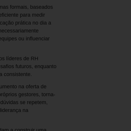
ramas formais, baseados
ficiente para medir
ação prática no dia a
 necessariamente
quipes ou influenciar
os líderes de RH
afios futuros, enquanto
 consistente.
aumento na oferta de
róprios gestores, torna-
 dúvidas se repetem,
liderança na
dam a construir uma