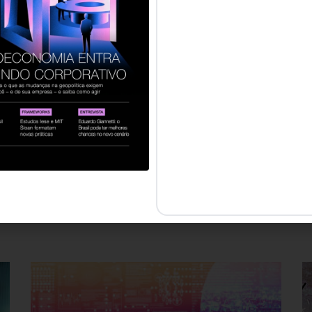
ado e apoio à liderança dentro do próprio fluxo de traba