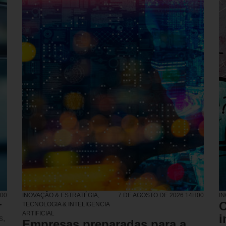
H00
INOVAÇÃO & ESTRATÉGIA
,
7 DE AGOSTO DE 2026 14H00
I
r
O
TECNOLOGIA & INTELIGENCIA
ARTIFICIAL
i
s,
Empresas preparadas para a