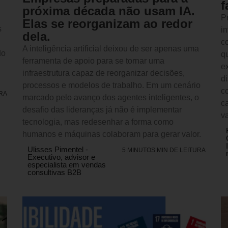
f
próxima década não usam IA.
P
Elas se reorganizam ao redor
s
in
dela.
c
A inteligência artificial deixou de ser apenas uma
do
q
ferramenta de apoio para se tornar uma
e
infraestrutura capaz de reorganizar decisões,
d
processos e modelos de trabalho. Em um cenário
c
URA
marcado pelo avanço dos agentes inteligentes, o
c
desafio das lideranças já não é implementar
v
tecnologia, mas redesenhar a forma como
humanos e máquinas colaboram para gerar valor.
Ulisses Pimentel -
5 MINUTOS MIN DE LEITURA
Executivo, advisor e
especialista em vendas
consultivas B2B