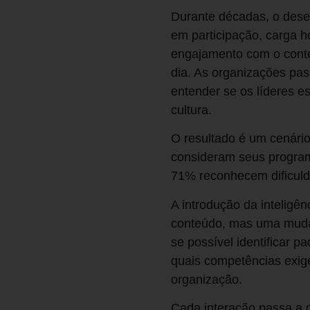
Durante décadas, o desen
em participação, carga h
engajamento com o conte
dia. As organizações pa
entender se os líderes e
cultura.
O resultado é um cenári
consideram seus program
71% reconhecem dificuld
A introdução da inteligê
conteúdo, mas uma mudanç
se possível identificar 
quais competências exige
organização.
Cada interação passa a 