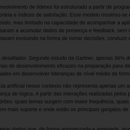
volvimento de líderes foi estruturado a partir de prog
orária e índices de satisfação. Esse modelo mostrou-se e
údo, mas limitado na capacidade de acompanhar a aplic
ssaram a acumular dados de presença e feedback, sem
stavam evoluindo na forma de tomar decisões, conduzir e
o desafiador. Segundo estudo da Gartner, apenas 36% d
as de desenvolvimento eficazes na preparação para des
ades em desenvolver lideranças de nível médio de forma
ncia artificial nesse contexto não representa apenas um 
a de lógica. A partir das interações realizadas pelos p
padrões: quais temas surgem com maior frequência, quais
m mais suporte e onde estão os principais gargalos de 
gerar dados que, de forma anonimizada e agregada, aju