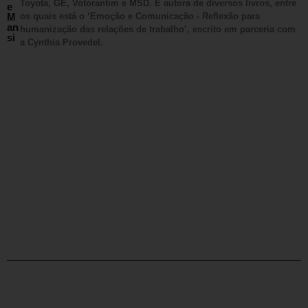
Toyota, GE, Votorantim e MSD. É autora de diversos livros, entre
e
M
os quais está o ‘Emoção e Comunicação - Reflexão para
an
humanização das relações de trabalho’, escrito em parceria com
si
a Cynthia Provedel.