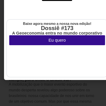
Baixe agora mesmo a nossa nova edição!
Dossiê #173
A Geoeconomia entra no mundo corporativo
Eu quero
LIDERANÇA
,
CULTURA
5 DE AGOSTO DE 2026 08H00
ORGANIZACIONAL
Hoje, faz um mês que a nossa seleção foi
eliminada da Copa do Mundo: fora de
campo, para onde o Brasil vai?
A mobilização que o maior evento esportivo do
mundo desperta revelou algo poderoso sobre os
brasileiros: nossa capacidade de nos unir em torno
de um objetivo comum. Mas por que essa mesma