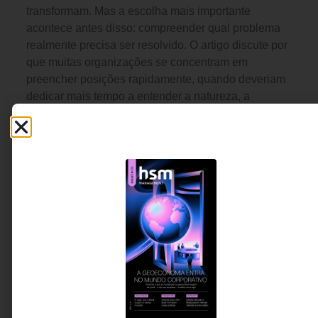
transformam. Mas a escolha mais importante
acontece antes disso: compreender qual problema
realmente precisa ser resolvido. O artigo discute por
que muitas organizações se concentram em
preencher posições rapidamente, quando deveriam
dedicar mais tempo a entender a natureza, a
duração e a complexidade dos desafios que
enfrentam.
Juliana Ramalho - CEO da
4 MINUTOS MIN DE LEITURA
Talento Sênior