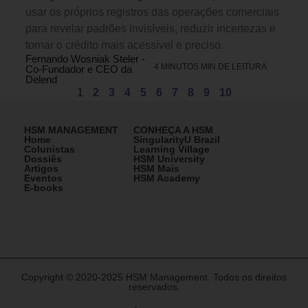
usar os próprios registros das operações comerciais
para revelar padrões invisíveis, reduzir incertezas e
tornar o crédito mais acessível e preciso.
Fernando Wosniak Steler -
4 MINUTOS MIN DE LEITURA
Co-Fundador e CEO da
Delend
1
2
3
4
5
6
7
8
9
10
HSM MANAGEMENT
CONHEÇA A HSM
Home
SingularityU Brazil
Colunistas
Learning Village
Dossiês
HSM University
Artigos
HSM Mais
Eventos
HSM Academy
E-books
Copyright © 2020-2025 HSM Management. Todos os direitos
reservados.