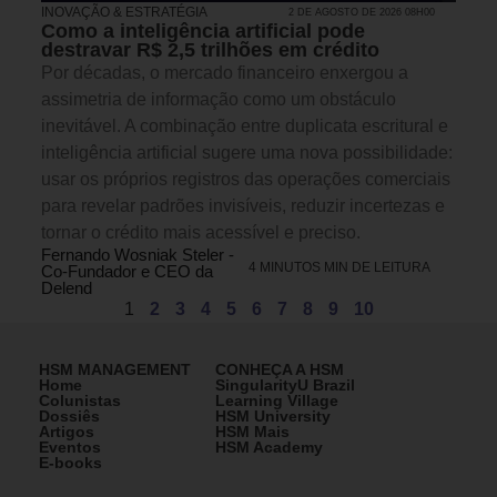
INOVAÇÃO & ESTRATÉGIA
2 DE AGOSTO DE 2026 08H00
Como a inteligência artificial pode
destravar R$ 2,5 trilhões em crédito
Por décadas, o mercado financeiro enxergou a
assimetria de informação como um obstáculo
inevitável. A combinação entre duplicata escritural e
inteligência artificial sugere uma nova possibilidade:
usar os próprios registros das operações comerciais
para revelar padrões invisíveis, reduzir incertezas e
tornar o crédito mais acessível e preciso.
Fernando Wosniak Steler -
4 MINUTOS MIN DE LEITURA
Co-Fundador e CEO da
Delend
1
2
3
4
5
6
7
8
9
10
HSM MANAGEMENT
CONHEÇA A HSM
Home
SingularityU Brazil
Colunistas
Learning Village
Dossiês
HSM University
Artigos
HSM Mais
Eventos
HSM Academy
E-books