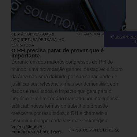
GESTÃO DE PESSOAS &
4 DE AGOSTO DE 2026 DE 2026
Cadastre-se 
ARQUITETURA DE TRABALHO
,
T
ESTRATÉGIA
O RH precisa parar de provar que é
importante
Durante um dos maiores congressos de RH do
mundo, uma provocação ganhou destaque: o futuro
da área não será definido por sua capacidade de
justificar sua relevância, mas por demonstrar, com
dados e resultados, o impacto que gera para o
negócio. Em um cenário marcado por inteligência
artificial, novas formas de trabalho e pressão
crescente por resultados, o RH é chamado a
assumir um papel cada vez mais estratégico.
Valéria Siqueira -
3 MINUTOS MIN DE LEITURA
Fundadora da Let’s Level