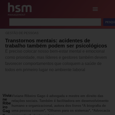
PESQU
GESTÃO DE PESSOAS
Transtornos mentais: acidentes de
trabalho também podem ser psicológicos
É preciso colocar nosso bem-estar mental e emocional
como prioridade, mas líderes e gestores também devem
favorecer comportamentos que coloquem a saúde de
todos em primeiro lugar no ambiente laboral
Vivia
Viviane Ribeiro Gago é advogada e mestre em direito das
ne
relações sociais. Também é facilitadora em desenvolvimento
Ribe
humano e organizacional, autora dos livros *A biografia de
iro
Gag
uma pessoa comum*, *Olhares para os sistemas*, *Advocacia
o