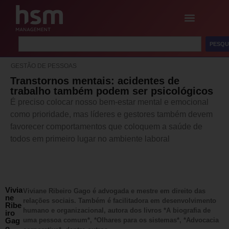
PESQU
GESTÃO DE PESSOAS
Transtornos mentais: acidentes de
trabalho também podem ser psicológicos
É preciso colocar nosso bem-estar mental e emocional
como prioridade, mas líderes e gestores também devem
favorecer comportamentos que coloquem a saúde de
todos em primeiro lugar no ambiente laboral
Vivia
Viviane Ribeiro Gago é advogada e mestre em direito das
ne
relações sociais. Também é facilitadora em desenvolvimento
Ribe
humano e organizacional, autora dos livros *A biografia de
iro
Gag
uma pessoa comum*, *Olhares para os sistemas*, *Advocacia
o