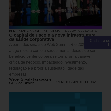
BEM-ESTAR & SAÚDE
,
ESTRATÉGIA
30 DE JUNHO DE 2026 15H00
O capital de risco e a nova infraestrutura
da saúde corporativa
Cadastre-se 
T
A partir dos sinais do Web Summit Rio 2026, este
artigo mostra como a saúde mental deixou de ser
benefício periférico para se tornar uma variável
crítica de negócio, impactando investimento,
regulação e a própria sustentabilidade das
empresas.
Weber Stival - Fundador e
3 MINUTOS MIN DE LEITURA
CEO da Unolife.