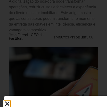
A digitalização do pós-obra pode transformar
operações, reduzir custos e fortalecer a experiência
do cliente no setor imobiliário. Este artigo mostra
que as construtoras podem transformar o momento
da entrega das chaves em inteligência, eficiência e
vantagem competitiva.
Jean Ferrari - CEO da
3 MINUTOS MIN DE LEITURA
FastBuilt