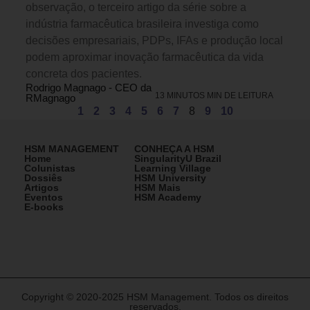
observação, o terceiro artigo da série sobre a
indústria farmacêutica brasileira investiga como
decisões empresariais, PDPs, IFAs e produção local
podem aproximar inovação farmacêutica da vida
concreta dos pacientes.
Rodrigo Magnago - CEO da
13 MINUTOS MIN DE LEITURA
RMagnago
1
2
3
4
5
6
7
8
9
10
HSM MANAGEMENT
CONHEÇA A HSM
Home
SingularityU Brazil
Colunistas
Learning Village
Dossiês
HSM University
Artigos
HSM Mais
Eventos
HSM Academy
E-books
Copyright © 2020-2025 HSM Management. Todos os direitos
reservados.