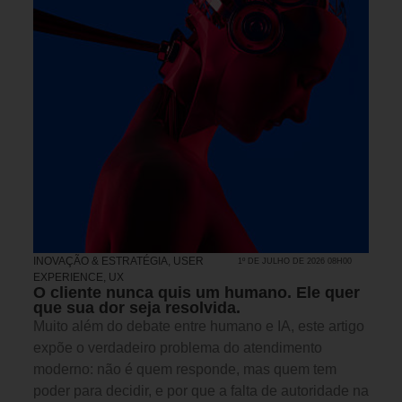
INOVAÇÃO & ESTRATÉGIA
,
USER
1º DE JULHO DE 2026 08H00
EXPERIENCE, UX
O cliente nunca quis um humano. Ele quer
que sua dor seja resolvida.
Muito além do debate entre humano e IA, este artigo
expõe o verdadeiro problema do atendimento
moderno: não é quem responde, mas quem tem
poder para decidir, e por que a falta de autoridade na