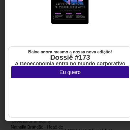
Baixe agora mesmo a nossa nova edição!
Dossiê #173
A Geoeconomia entra no mundo corporativo
Eu quero
ESTRATÉGIA
27 DE JUNHO DE 2026 15H00
Você deve pensar sua carreira como um
sistema
Mais do que acumular experiências, este artigo
propõe uma mudança na forma de pensar carreira,
apoiando-se em conceitos como “capital
profissional” (composto de cinco capitais) e
“professional equity”
Nathália Brandão - Head de