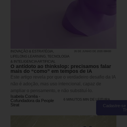
INOVAÇÃO & ESTRATÉGIA
,
26 DE JUNHO DE 2026 08H00
LIFELONG LEARNING
,
TECNOLOGIA
& INTELIGENCIA ARTIFICIAL
O antídoto ao thinkslop: precisamos falar
mais do “como” em tempos de IA
Este artigo revela por que o verdadeiro desafio da IA
não é adoção, mas uso intencional, capaz de
ampliar o pensamento, e não substituí-lo.
Isabela Corrêa -
6 MINUTOS MIN DE LEITURA
Cofundadora da People
Strat
Cadastre-se 
T