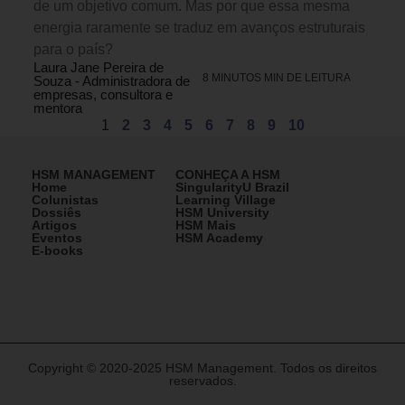
de um objetivo comum. Mas por que essa mesma
energia raramente se traduz em avanços estruturais
para o país?
Laura Jane Pereira de
8 MINUTOS MIN DE LEITURA
Souza - Administradora de
empresas, consultora e
mentora
1
2
3
4
5
6
7
8
9
10
HSM MANAGEMENT
CONHEÇA A HSM
Home
SingularityU Brazil
Colunistas
Learning Village
Dossiês
HSM University
Artigos
HSM Mais
Eventos
HSM Academy
E-books
Copyright © 2020-2025 HSM Management. Todos os direitos
reservados.