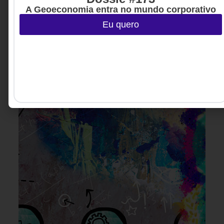
marcado pelo avanço dos agentes inteligentes, o
A Geoeconomia entra no mundo corporativo
desafio das lideranças já não é implementar
Eu quero
tecnologia, mas redesenhar a forma como humanos
e máquinas colaboram para gerar valor.
Ulisses Pimentel -
5 MINUTOS MIN DE LEITURA
Executivo, advisor e
especialista em vendas
consultivas B2B