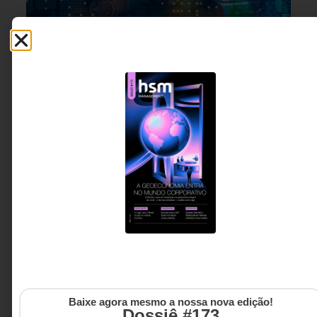
INOVAÇÃO & ESTRATÉGIA
,
7 DE AGOSTO DE 2026 14H00
TECNOLOGIA & INTELIGENCIA
ARTIFICIAL
Empresas preparadas para a próxima
década não usam IA. Elas se reorganizam
ao redor dela.
A inteligência artificial deixou de ser apenas uma
ferramenta de apoio para se tornar uma
infraestrutura capaz de reorganizar decisões,
Baixe agora mesmo a nossa nova edição!
processos e modelos de trabalho. Em um cenário
Dossiê #173