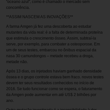
“oceano azul”, como é chamado o mercado sem
concorrência.
**ASSIM NASCEM AS INOVAÇÕES**
A farma Amgen já fez uma descoberta ao estudar
mutantes da vida real: é a falta de determinada proteína
que estimula o crescimento ósseo. Assim, subtraí-la
serve, por exemplo, para combater a osteoporose. Em
um de seus testes, embarcou no ônibus espacial da
nasa 30 camundongos – metade recebeu a droga,
metade não.
Após 13 dias, os injetados haviam ganhado densidade
óssea e o grupo controle estava bem fraco. novos testes
devem ter seus resultados conhecidos no início de
2016. Se tudo funcionar como se espera, o faturamento
da Amgen pode aumentar em até US$ 2 bilhões por
ano.
Outra mutação investigada é a insensibilidade à dor,