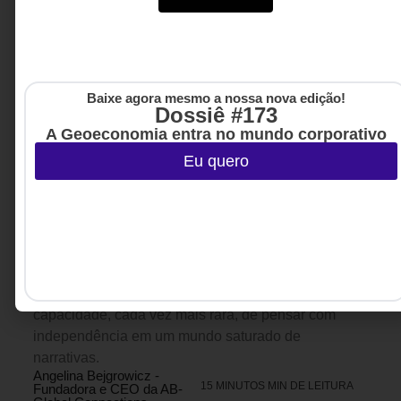
Baixe agora mesmo a nossa nova edição!
Dossiê #173
A Geoeconomia entra no mundo corporativo
Eu quero
LIDERANÇA
,
ESTRATÉGIA
7 DE JULHO DE 2026 14H00
Você está analisando os fatos ou apenas
defendendo uma história?
Entre Polônia e Brasil, teatro e negócios, cultura e
estratégia, a autora propõe uma reflexão instigante
sobre pertencimento, inteligência cultural e a
capacidade, cada vez mais rara, de pensar com
independência em um mundo saturado de
narrativas.
Angelina Bejgrowicz -
15 MINUTOS MIN DE LEITURA
Fundadora e CEO da AB-