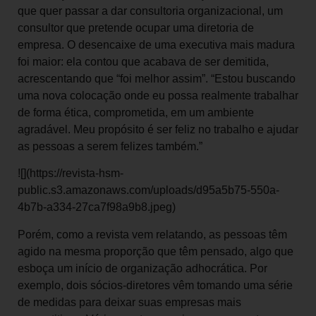
que quer passar a dar consultoria organizacional, um
consultor que pretende ocupar uma diretoria de
empresa. O desencaixe de uma executiva mais madura
foi maior: ela contou que acabava de ser demitida,
acrescentando que “foi melhor assim”. “Estou buscando
uma nova colocação onde eu possa realmente trabalhar
de forma ética, comprometida, em um ambiente
agradável. Meu propósito é ser feliz no trabalho e ajudar
as pessoas a serem felizes também.”
![](https://revista-hsm-
public.s3.amazonaws.com/uploads/d95a5b75-550a-
4b7b-a334-27ca7f98a9b8.jpeg)
Porém, como a revista vem relatando, as pessoas têm
agido na mesma proporção que têm pensado, algo que
esboça um início de organização adhocrática. Por
exemplo, dois sócios-diretores vêm tomando uma série
de medidas para deixar suas empresas mais