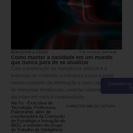
BEM-ESTAR & SAÚDE
6 DE JULHO DE 2026 09H00
Como manter a sanidade em um mundo
que nunca para de se atualizar
Com a aceleração da inteligência artificial e a
explosão de conteúdo, a liderança passa a exigir
menos consumo de informação e mais capacidade
Cadastre-se 
T
de interpretar tendências, conectar contextos e tomar
decisões em meio à complexidade.
Ale Fu - Executiva de
6 MINUTOS MIN DE LEITURA
Tecnologia, Professora,
Palestrante, além de
coordenadora da Comissão
de Estratégia e Inovação do
IBGC e membro do Grupo
de Trabalho de Inteligência