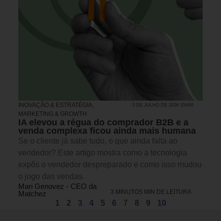
INOVAÇÃO & ESTRATÉGIA
,
3 DE JULHO DE 2026 15H00
MARKETING & GROWTH
IA elevou a régua do comprador B2B e a
venda complexa ficou ainda mais humana
Se o cliente já sabe tudo, o que ainda falta ao
vendedor? Este artigo mostra como a tecnologia
expôs o vendedor despreparado e como isso mudou
o jogo das vendas.
Mari Genovez - CEO da
3 MINUTOS MIN DE LEITURA
Matchez
1
2
3
4
5
6
7
8
9
10