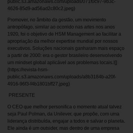
public.s3.amazonaws.com/uploads/071f0c97-9b3c-
4626-85d9-ad56ad2c80c2.jpeg)
Promover, no âmbito da gestão, um movimento
antropófago, similar ao ocorrido nas artes nos anos
1920, foi o objetivo de HSM Management ao facilitar a
apropriação da melhor expertise mundial por nossos
executivos. Soluções nacionais ganharam mais espaço
a partir de 2000: era o gestor brasileiro desenvolvendo
um mindset global aplicável aos problemas locais.![]
(https://revista-hsm-
public.s3.amazonaws.com/uploads/a8b3184b-a20f-
4916-96f3-f4b1801bff27.jpeg)
PRESENTE
O CEO que melhor personifica o momento atual talvez
seja Paul Polman, da Unilever, que propõe, com uma
liderança distribuída, engajar a todos e salvar o planeta.
Ele ainda é um outsider, mas dentro de uma empresa