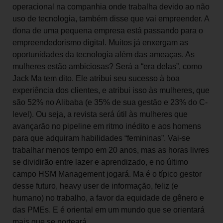
operacional na companhia onde trabalha devido ao não
uso de tecnologia, também disse que vai empreender. A
dona de uma pequena empresa está passando para o
empreendedorismo digital. Muitos já enxergam as
oportunidades da tecnologia além das ameaças. As
mulheres estão ambiciosas? Será a “era delas”, como
Jack Ma tem dito. Ele atribui seu sucesso à boa
experiência dos clientes, e atribui isso às mulheres, que
são 52% no Alibaba (e 35% de sua gestão e 23% do C-
level). Ou seja, a revista será útil às mulheres que
avançarão no pipeline em ritmo inédito e aos homens
para que adquiram habilidades “femininas”. Vai-se
trabalhar menos tempo em 20 anos, mas as horas livres
se dividirão entre lazer e aprendizado, e no último
campo HSM Management jogará. Ma é o típico gestor
desse futuro, heavy user de informação, feliz (e
humano) no trabalho, a favor da equidade de gênero e
das PMEs. E é oriental em um mundo que se orientará
mais que se norteará.