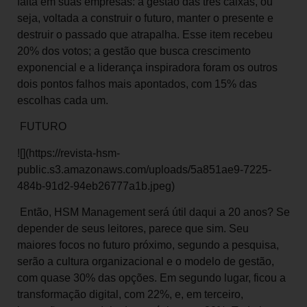
falta em suas empresas: a gestão das três caixas, ou
seja, voltada a construir o futuro, manter o presente e
destruir o passado que atrapalha. Esse item recebeu
20% dos votos; a gestão que busca crescimento
exponencial e a liderança inspiradora foram os outros
dois pontos falhos mais apontados, com 15% das
escolhas cada um.
FUTURO
![](https://revista-hsm-
public.s3.amazonaws.com/uploads/5a851ae9-7225-
484b-91d2-94eb26777a1b.jpeg)
Então, HSM Management será útil daqui a 20 anos? Se
depender de seus leitores, parece que sim. Seu
maiores focos no futuro próximo, segundo a pesquisa,
serão a cultura organizacional e o modelo de gestão,
com quase 30% das opções. Em segundo lugar, ficou a
transformação digital, com 22%, e, em terceiro,