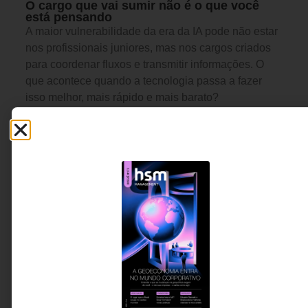
O cargo que vai sumir não é o que você
está pensando
A maior vulnerabilidade da era da IA pode não estar
nos profissionais juniores, mas nos cargos criados
para coordenar fluxos e transmitir informações. O
que acontece quando a tecnologia passa a fazer
isso melhor, mais rápido e mais barato?
Amanda Graciano -
4 MINUTOS MIN DE LEITURA
Fundadora da Trama