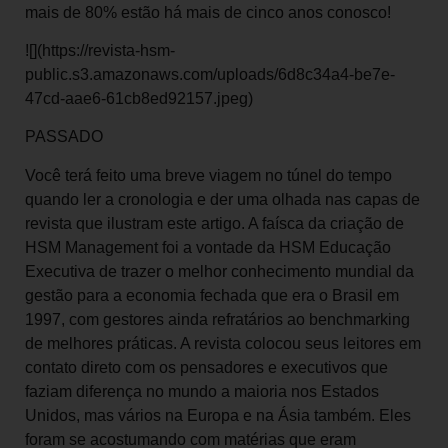
mais de 80% estão há mais de cinco anos conosco!
![](https://revista-hsm-
public.s3.amazonaws.com/uploads/6d8c34a4-be7e-
47cd-aae6-61cb8ed92157.jpeg)
PASSADO
Você terá feito uma breve viagem no túnel do tempo
quando ler a cronologia e der uma olhada nas capas de
revista que ilustram este artigo. A faísca da criação de
HSM Management foi a vontade da HSM Educação
Executiva de trazer o melhor conhecimento mundial da
gestão para a economia fechada que era o Brasil em
1997, com gestores ainda refratários ao benchmarking
de melhores práticas. A revista colocou seus leitores em
contato direto com os pensadores e executivos que
faziam diferença no mundo a maioria nos Estados
Unidos, mas vários na Europa e na Ásia também. Eles
foram se acostumando com matérias que eram