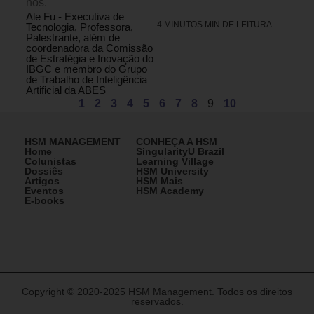
nós.
Ale Fu - Executiva de
4 MINUTOS MIN DE LEITURA
Tecnologia, Professora,
Palestrante, além de
coordenadora da Comissão
de Estratégia e Inovação do
IBGC e membro do Grupo
de Trabalho de Inteligência
Artificial da ABES
1
2
3
4
5
6
7
8
9
10
HSM MANAGEMENT
CONHEÇA A HSM
Home
SingularityU Brazil
Colunistas
Learning Village
Dossiês
HSM University
Artigos
HSM Mais
Eventos
HSM Academy
E-books
Copyright © 2020-2025 HSM Management. Todos os direitos
reservados.