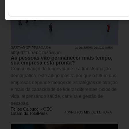
GESTÃO DE PESSOAS &
25 DE JUNHO DE 2026 08H00
ARQUITETURA DE TRABALHO
As pessoas vão permanecer mais tempo,
sua empresa está pronta?
Com o avanço da longevidade e a transformação
demográfica, este artigo mostra por que o futuro das
empresas depende menos de estratégias de atração
e mais da capacidade de liderar diferentes ciclos de
vida, repensando saúde, carreira e gestão de
pessoas.
Felipe Calbucci - CEO
4 MINUTOS MIN DE LEITURA
Latam da TotalPass