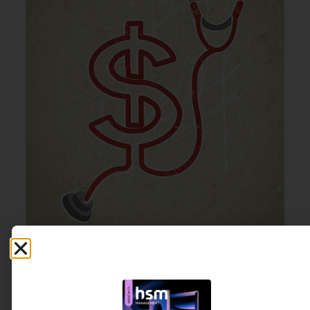
ESTRATÉGIA
,
GESTÃO DE
25 DE JUNHO DE 2026 15H00
RECURSOS
Gastar como país rico, decidir como país
desorganizado
A teoria dos jogos expõe o erro estrutural por trás do