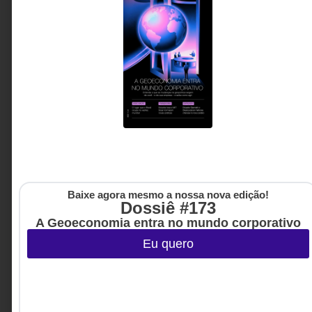
modelo reativo que consome bilhões sem gerar
resultados proporcionais. Este artigo mostra que não
falta dinheiro na saúde, falta estratégia para usar.
Dr. Jorge Luiz Andrade -
4 MINUTOS MIN DE LEITURA
Anestesiologista e vice-
presidente da Unimed Nova
Iguaçu
Baixe agora mesmo a nossa nova edição!
Dossiê #173
A Geoeconomia entra no mundo corporativo
Eu quero