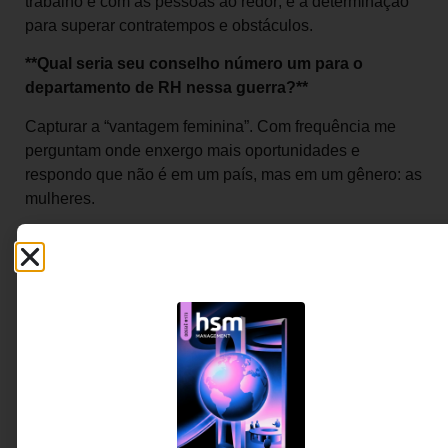
trabalho e com as pessoas ao redor; e a determinação
para superar contratempos e obstáculos.
**Qual seria seu conselho número um para o
departamento de RH nessa guerra?**
Capturar a “vantagem feminina”. Com frequência me
perguntam onde enxergo mais oportunidades e
respondo que não é em um país, mas em um gênero: as
mulheres.
————-
Saiba m
ais sobre
Claudio Fernández-
Aráoz
Quem é:
Nascido e sediado na Argentina, é
um dos líderes da empresa multinacional de