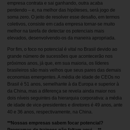
empresa contrata e sai ganhando, outra acaba
perdendo – e, na melhor das hipóteses, será jogo de
soma zero. O jeito de resolver esse desafio, em termos
coletivos, consiste em cada empresa tornar-se muito
melhor na tarefa de detectar os potenciais mais
elevados, desenvolvendo-os da maneira apropriada.
Por fim, o foco no potencial é vital no Brasil devido ao
grande número de sucessões que acontecerão nos
próximos anos, já que, em sua maioria, os líderes
brasileiros são mais velhos que seus pares das demais
economias emergentes. A média de idade de CEOs no
Brasil é 51 anos, semelhante à da Europa e superior à
da China, mas a diferença se revela ainda maior nos
dois níveis seguintes da hierarquia corporativa: a média
de idade de vice-presidentes e diretores é 49 anos, ante
40 e 36 anos, respectivamente, na China.
**Nossas empresas sabem focar potencial?
Programas de trainees não faltam aqui… **