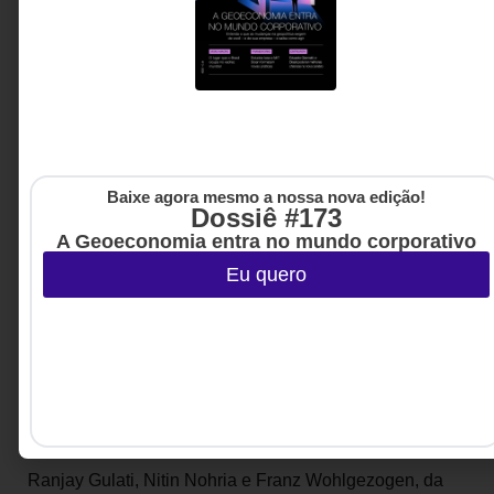
recrutamento de talentos Egon Zehnder.
Atuação mundial:
Além de dar palestras
sobre talentos no mundo todo, é professor
do programa “Driving Performance Through
Talent Management”, da Harvard Business
School.
Baixe agora mesmo a nossa nova edição!
Livro:
Não é Como nem O Que, mas Quem
Dossiê #173
– Grandes Decisões sobre Pessoas.
A Geoeconomia entra no mundo corporativo
———————
Eu quero
Confira um trecho do
novo livro
de Fernández-
Aráoz
Ranjay Gulati, Nitin Nohria e Franz Wohlgezogen, da