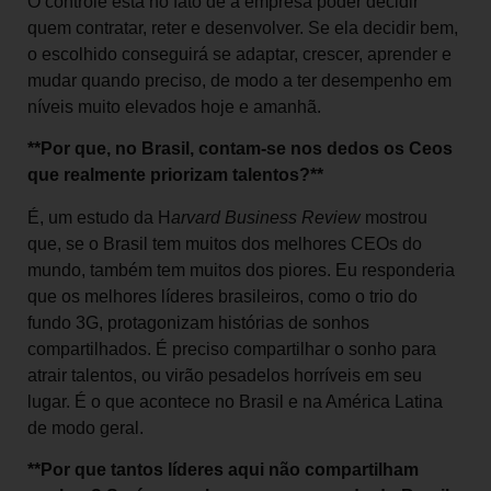
O controle está no fato de a empresa poder decidir
quem contratar, reter e desenvolver. Se ela decidir bem,
o escolhido conseguirá se adaptar, crescer, aprender e
mudar quando preciso, de modo a ter desempenho em
níveis muito elevados hoje e amanhã.
**Por que, no Brasil, contam-se nos dedos os Ceos
que realmente priorizam talentos?**
É, um estudo da H
arvard Business Review
mostrou
que, se o Brasil tem muitos dos melhores CEOs do
mundo, também tem muitos dos piores. Eu responderia
que os melhores líderes brasileiros, como o trio do
fundo 3G, protagonizam histórias de sonhos
compartilhados. É preciso compartilhar o sonho para
atrair talentos, ou virão pesadelos horríveis em seu
lugar. É o que acontece no Brasil e na América Latina
de modo geral.
**Por que tantos líderes aqui não compartilham