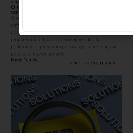
ARQUITETURA DE TRABALHO
O retorno ao escritório e a ilusão do
controle
O retorno obrigatório ao trabalho presencial tem sido
defendido como uma solução para desafios de
gestão, colaboração e produtividade. O artigo
propõe uma reflexão: organizações de alta
performance gerenciam pessoas pela presença ou
pelo valor que entregam?
Marta Ferreira
5 MINUTOS MIN DE LEITURA