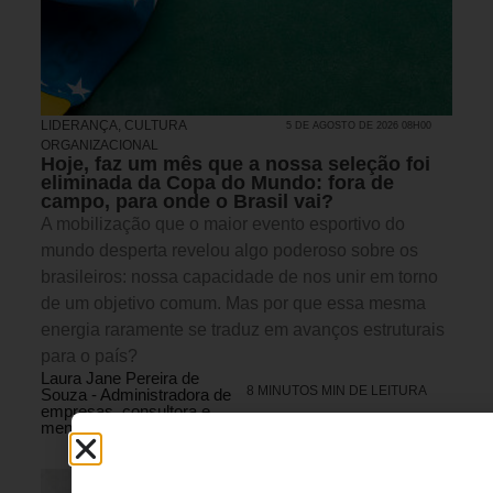
LIDERANÇA
,
CULTURA
5 DE AGOSTO DE 2026 08H00
ORGANIZACIONAL
Hoje, faz um mês que a nossa seleção foi
eliminada da Copa do Mundo: fora de
campo, para onde o Brasil vai?
A mobilização que o maior evento esportivo do
mundo desperta revelou algo poderoso sobre os
brasileiros: nossa capacidade de nos unir em torno
de um objetivo comum. Mas por que essa mesma
energia raramente se traduz em avanços estruturais
para o país?
Laura Jane Pereira de
8 MINUTOS MIN DE LEITURA
Souza - Administradora de
empresas, consultora e
mentora