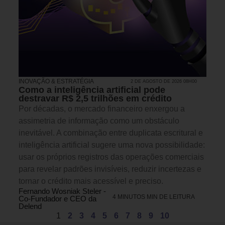
INOVAÇÃO & ESTRATÉGIA
2 DE AGOSTO DE 2026 08H00
Como a inteligência artificial pode
destravar R$ 2,5 trilhões em crédito
Por décadas, o mercado financeiro enxergou a
assimetria de informação como um obstáculo
inevitável. A combinação entre duplicata escritural e
inteligência artificial sugere uma nova possibilidade:
usar os próprios registros das operações comerciais
para revelar padrões invisíveis, reduzir incertezas e
tornar o crédito mais acessível e preciso.
Fernando Wosniak Steler -
4 MINUTOS MIN DE LEITURA
Co-Fundador e CEO da
Delend
1
2
3
4
5
6
7
8
9
10