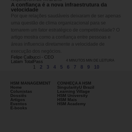
A confiança é a nova infraestrutura da
velocidade
Por que relações saudáveis deixaram de ser apenas
uma questão de clima organizacional para se
tornarem um fator estratégico de competitividade? O
artigo mostra como a confiança entre pessoas e
áreas influencia diretamente a velocidade de
execução dos negócios.
Felipe Calbucci - CEO
4 MINUTOS MIN DE LEITURA
Latam TotalPass
1
2
3
4
5
6
7
8
9
10
HSM MANAGEMENT
CONHEÇA A HSM
Home
SingularityU Brazil
Colunistas
Learning Village
Dossiês
HSM University
Artigos
HSM Mais
Eventos
HSM Academy
E-books