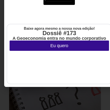
acessíveis e capazes de promover desenvolvimento,
pertencimento e crescimento profissional.
Carolina Ignarra - CEO da
5 MINUTOS MIN DE LEITURA
Talento Incluir
Baixe agora mesmo a nossa nova edição!
Dossiê #173
A Geoeconomia entra no mundo corporativo
Eu quero