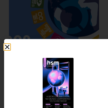
ESG
,
GESTÃO DE PESSOAS &
6 DE AGOSTO DE 2026 08H00
ARQUITETURA DE TRABALHO
O que estamos fazendo para garantir
trabalho digno às pessoas com deficiência
e avançar nos ODSs da agenda 2030?
Trinta e cinco anos após a criação da Lei de Cotas,
a inclusão de pessoas com deficiência no mercado
de trabalho continua sendo medida principalmente
pelo número de contratações. O desafio agora é
outro: garantir experiências de trabalho dignas,