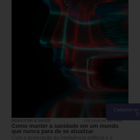
Cadastre-se 
T
BEM-ESTAR & SAÚDE
6 DE JULHO DE 2026 09H00
Como manter a sanidade em um mundo
que nunca para de se atualizar
Com a aceleração da inteligência artificial e a