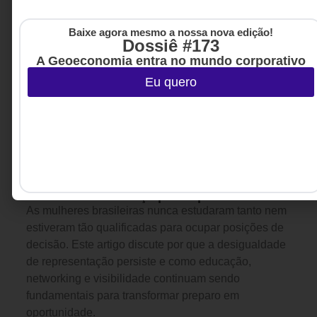
Baixe agora mesmo a nossa nova edição!
Dossiê #173
A Geoeconomia entra no mundo corporativo
Eu quero
LIDERANÇA
7 DE JULHO DE 2026 08H00
O futuro da liderança passa pelas mulheres
As mulheres brasileiras nunca estudaram tanto nem
estiveram tão qualificadas para ocupar posições de
decisão. Este artigo discute por que a desigualdade
de representação persiste e como educação,
networking e visibilidade continuam sendo
fundamentais para transformar preparo em
oportunidade.