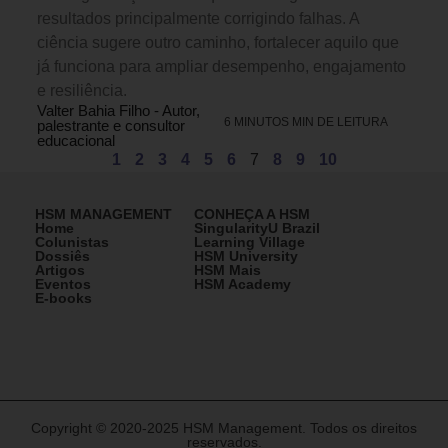
resultados principalmente corrigindo falhas. A
ciência sugere outro caminho, fortalecer aquilo que
já funciona para ampliar desempenho, engajamento
e resiliência.
Valter Bahia Filho - Autor,
6 MINUTOS MIN DE LEITURA
palestrante e consultor
educacional
1
2
3
4
5
6
7
8
9
10
HSM MANAGEMENT
CONHEÇA A HSM
Home
SingularityU Brazil
Colunistas
Learning Village
Dossiês
HSM University
Artigos
HSM Mais
Eventos
HSM Academy
E-books
Copyright © 2020-2025 HSM Management. Todos os direitos
reservados.