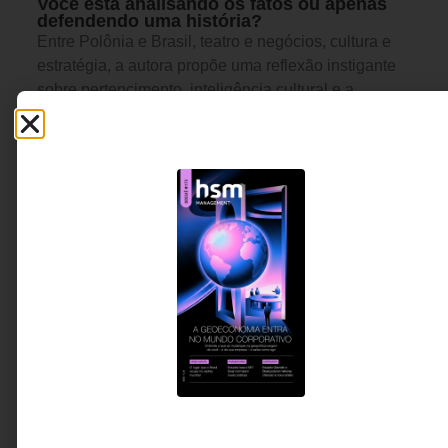
Você está analisando os fatos ou apenas
defendendo uma história?
Entre Polônia e Brasil, teatro e negócios, cultura e
estratégia, a autora propõe uma reflexão instigante
sobre pertencimento, inteligência cultural e a
capacidade, cada vez mais rara, de pensar com
independência em um mundo saturado de
narrativas.
Angelina Bejgrowicz -
15 MINUTOS MIN DE LEITURA
Fundadora e CEO da AB-
Global Connections