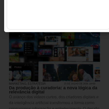
MARKETING
,
ESTRATÉGIA
23 DE JULHO DE 2026 14H00
Da produção à curadoria: a nova lógica da
relevância digital
O avanço dos vídeos curtos, dos criadores digitais e
da inteligência artificial transformou a forma como
consumimos informação e entretenimento. O desafio