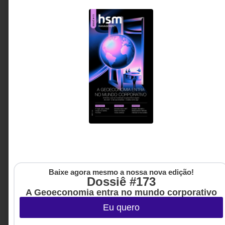
GESTÃO DE PESSOAS &
24 DE JULHO DE 2026 08H00
ARQUITETURA DE TRABALHO
Salário já não basta: o novo desafio do RH
está fora da folha de pagamento
A preocupação com dinheiro já impacta
produtividade, saúde mental e permanência no
emprego. Diante desse cenário, organizações
começam a repensar seu papel e a buscar formas
de apoiar colaboradores sem invadir sua autonomia
financeira.
Vivian Pardini -
4 MINUTOS MIN DE LEITURA
Coordenadora de
compliance da Biz
Baixe agora mesmo a nossa nova edição!
Dossiê #173
A Geoeconomia entra no mundo corporativo
Eu quero