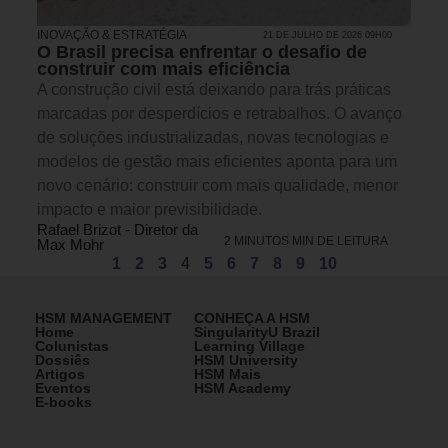
INOVAÇÃO & ESTRATÉGIA
21 DE JULHO DE 2026 09H00
O Brasil precisa enfrentar o desafio de
construir com mais eficiência
A construção civil está deixando para trás práticas
marcadas por desperdícios e retrabalhos. O avanço
de soluções industrializadas, novas tecnologias e
modelos de gestão mais eficientes aponta para um
novo cenário: construir com mais qualidade, menor
impacto e maior previsibilidade.
Rafael Brizot - Diretor da
2 MINUTOS MIN DE LEITURA
Max Mohr
1
2
3
4
5
6
7
8
9
10
HSM MANAGEMENT
CONHEÇA A HSM
Home
SingularityU Brazil
Colunistas
Learning Village
Dossiês
HSM University
Artigos
HSM Mais
Eventos
HSM Academy
E-books