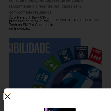
construir operações capazes de se adaptar
rapidamente a diferentes realidades sem
comprometer resultados.
Átila Persici Filho - CINO,
12 MINUTOS MIN DE LEITURA
professor de MBA e Pós-
Tech na FIAP e Conselheiro
de Inovação.