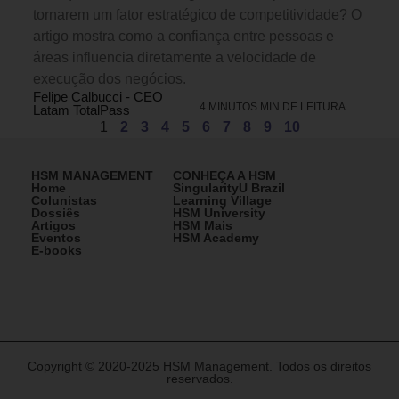
tornarem um fator estratégico de competitividade? O
artigo mostra como a confiança entre pessoas e
áreas influencia diretamente a velocidade de
execução dos negócios.
Felipe Calbucci - CEO
4 MINUTOS MIN DE LEITURA
Latam TotalPass
1
2
3
4
5
6
7
8
9
10
HSM MANAGEMENT
CONHEÇA A HSM
Home
SingularityU Brazil
Colunistas
Learning Village
Dossiês
HSM University
Artigos
HSM Mais
Eventos
HSM Academy
E-books
Copyright © 2020-2025 HSM Management. Todos os direitos
reservados.