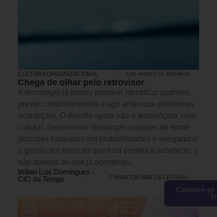
CULTURA ORGANIZACIONAL
8 DE AGOSTO DE 2026 08H00
Chega de olhar pelo retrovisor
A tecnologia já tornou possível identificar padrões,
prever comportamentos e agir antes que problemas
aconteçam. O desafio agora não é tecnológico, mas
cultural: desenvolver lideranças capazes de tomar
decisões baseadas em probabilidades e reorganizar
a gestão em torno do que está prestes a acontecer, e
não apenas do que já aconteceu.
Wilian Luis Domingues -
6 MINUTOS MIN DE LEITURA
CIO da Tempo
Cadastre-se 
T