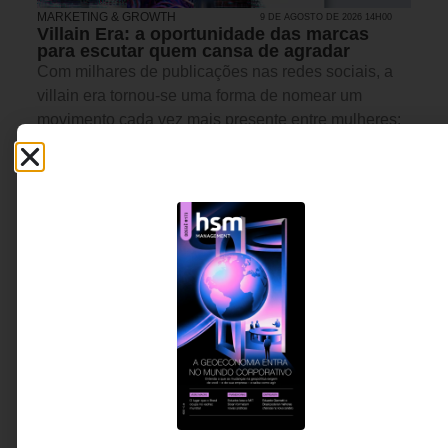
MARKETING & GROWTH
9 DE AGOSTO DE 2026 14H00
Villain Era: a oportunidade das marcas
para escutar quem cansa de agradar
Com milhares de publicações nas redes sociais, a
villain era tornou-se uma forma de nomear um
movimento cada vez mais presente entre mulheres:
abandonar a obrigação de agradar constantemente
e sustentar escolhas, opiniões e limites sem culpa.
O artigo discute o que esse fenômeno revela sobre
expectativas sociais, relações de trabalho e
construção de autonomia.
Estela Brunhara - Sócia e
3 MINUTOS MIN DE LEITURA
Diretora de Consumer
Behavior & Estratégia da
FutureBrand São Paulo