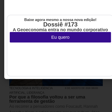
Baixe agora mesmo a nossa nova edição!
Dossiê #173
A Geoeconomia entra no mundo corporativo
Eu quero
TECNOLOGIA & INTELIGENCIA
9 DE AGOSTO DE 2026 08H00
ARTIFICIAL
,
LIDERANÇA
Por que a filosofia voltou a ser uma
ferramenta de gestão
Ao recorrer a pensadores como Foucault, Hannah