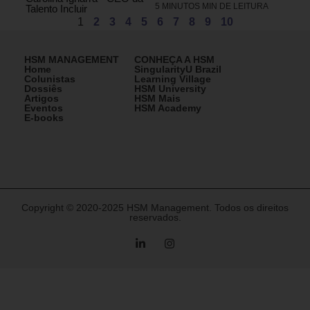
5 MINUTOS MIN DE LEITURA
Talento Incluir
1
2
3
4
5
6
7
8
9
10
HSM MANAGEMENT
CONHEÇA A HSM
Home
SingularityU Brazil
Colunistas
Learning Village
Dossiês
HSM University
Artigos
HSM Mais
Eventos
HSM Academy
E-books
Copyright © 2020-2025 HSM Management. Todos os direitos
reservados.