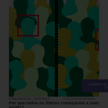
Cadastre-se 
T
COMUNICAÇÃO
,
LIDERANÇA
23 DE JULHO DE 2026 08H00
Por que todos os líderes começaram a soar
iguais?