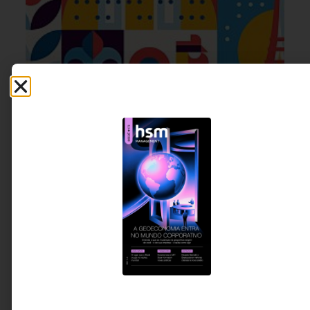
BEM-ESTAR & SAÚDE
,
USER
24 DE JULHO DE 2026 14H00
EXPERIENCE, UX
O turismo deixou de vender viagens.
Passou a vender transformação.
Impulsionado pelo avanço do wellness e pela busca