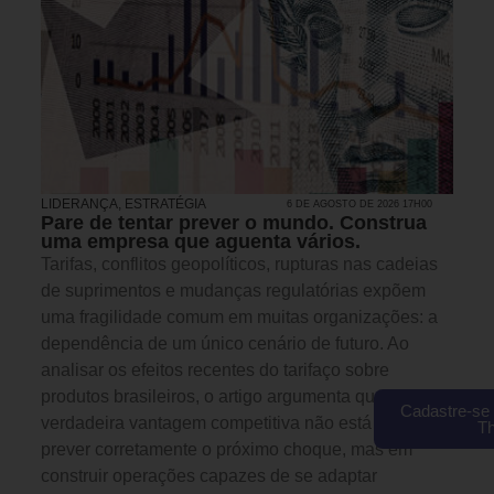
LIDERANÇA
,
ESTRATÉGIA
6 DE AGOSTO DE 2026 17H00
Pare de tentar prever o mundo. Construa
uma empresa que aguenta vários.
Tarifas, conflitos geopolíticos, rupturas nas cadeias
de suprimentos e mudanças regulatórias expõem
uma fragilidade comum em muitas organizações: a
dependência de um único cenário de futuro. Ao
analisar os efeitos recentes do tarifaço sobre
produtos brasileiros, o artigo argumenta que a
Cadastre-se 
verdadeira vantagem competitiva não está em
T
prever corretamente o próximo choque, mas em
construir operações capazes de se adaptar