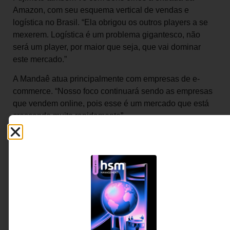
Amazon, com seu esquema vertical de vendas e
logística no Brasil. “Ela obrigou os outros players a se
mexerem. Logística é um problema gigantesco, não
será um player, por maior que seja, que vai dominar
este mercado.”
A Mandaê atua principalmente com empresas de e-
commerce. “Nosso foco continuará sendo as empresas
que vendem online, pois esse é um mercado que está
crescendo muito rapidamente”.
A empresa recebeu em 2018 um aporte de US$ 7,1
milhões do Mercado Livre, que vem investindo bastante
em tecnologias disruptivas de logística.
De acordo com a Abcomm (Associação Brasileira de
Comércio Eletrônico), um total de 265 milhões de
pedidos devem ser efetuados pelos consumidores em
lojas online até o fim deste ano, gerando um
faturamento ao redor de R$ 80 bilhões.