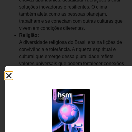
soluções inovadoras e resilientes. O clima
também afeta como as pessoas planejam,
trabalham e se conectam com outras culturas que
vivem em condições diferentes.
Religião:
A diversidade religiosa do Brasil ensina lições de
convivência e tolerância. A riqueza espiritual e
cultural que emerge dessa pluralidade reflete
valores universais que podem fortalecer conexões
interculturais.
Você já refletiu sobre como sua história, língua,
geografia, religião e até o clima moldaram quem você
é? E sobre como esses mesmos fatores influenciam sua
maneira de interagir com o mundo? O
Espelho Cultural
é um exercício simples e poderoso para explorar essas
conexões e transformar o autoconhecimento em uma
ferramenta de empoderamento intercultural.
Usando duas colunas, você terá a chance de: