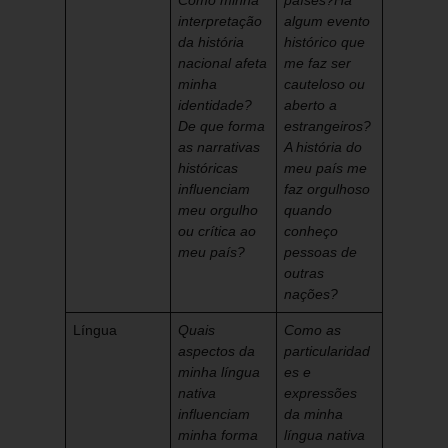
Como minha
países?
Há
interpretação
algum evento
da história
histórico que
nacional afeta
me faz ser
minha
cauteloso ou
identidade?
aberto a
De que forma
estrangeiros?
as narrativas
A história do
históricas
meu país me
influenciam
faz orgulhoso
meu orgulho
quando
ou crítica ao
conheço
meu país?
pessoas de
outras
nações?
Língua
Quais
Como as
aspectos da
particularidad
minha língua
es e
nativa
expressões
influenciam
da minha
minha forma
língua nativa