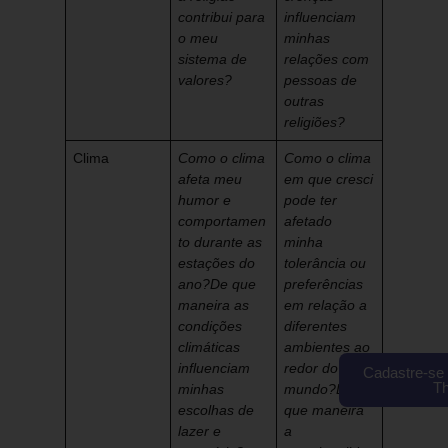
contribui para
influenciam
o meu
minhas
sistema de
relações com
valores?
pessoas de
outras
religiões?
Clima
Como o clima
Como o clima
afeta meu
em que cresci
humor e
pode ter
comportamen
afetado
to durante as
minha
estações do
tolerância ou
ano?
De que
preferências
maneira as
em relação a
condições
diferentes
climáticas
ambientes ao
influenciam
redor do
Cadastre-se 
T
minhas
mundo?
De
escolhas de
que maneira
lazer e
a