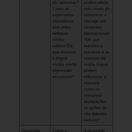
de raciocinar?
podem afetar
Como as
meu modo de
expressões
comunicar e
idiomáticas
interagir em
que utilizo
contextos
refletem
internacionais
minha
?
De que
cultura?
De
maneira a
que maneira
estrutura e as
a língua
nuances da
molda minha
minha língua
expressão
podem
emocional?
influenciar a
maneira
como eu
interpreto
declarações
ou ações de
não falantes
nativos?
Geografia
Como a
A geografia