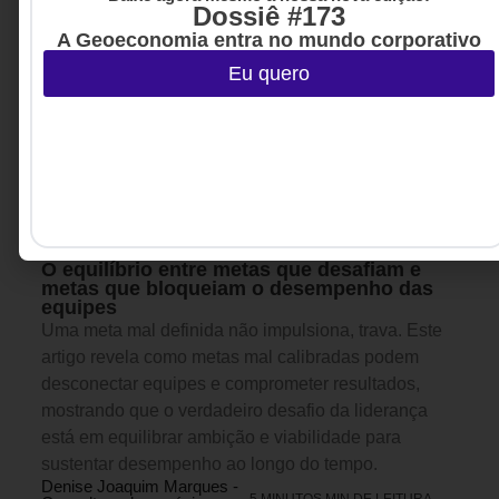
Dossiê #173
A Geoeconomia entra no mundo corporativo
Eu quero
MARKETING & GROWTH
,
23 DE JUNHO DE 2026 14H00
ESTRATÉGIA
,
LIDERANÇA
O equilíbrio entre metas que desafiam e
metas que bloqueiam o desempenho das
equipes
Uma meta mal definida não impulsiona, trava. Este
artigo revela como metas mal calibradas podem
desconectar equipes e comprometer resultados,
mostrando que o verdadeiro desafio da liderança
está em equilibrar ambição e viabilidade para
sustentar desempenho ao longo do tempo.
Denise Joaquim Marques -
5 MINUTOS MIN DE LEITURA