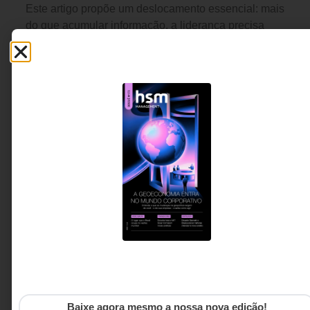
Este artigo propõe um deslocamento essencial: mais
do que acumular informação, a liderança precisa
desenvolver discernimento - a capacidade de
interpretar com clareza quando a pressão empurra
para decisões automáticas.
Carlos Legal - Fundador da
5 MINUTOS MIN DE LEITURA
Legalas Aprendizagem e
Educação Corporativa
Baixe agora mesmo a nossa nova edição!