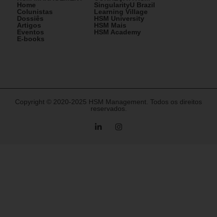
Home
SingularityU Brazil
Colunistas
Learning Village
Dossiês
HSM University
Artigos
HSM Mais
Eventos
HSM Academy
E-books
Copyright © 2020-2025 HSM Management. Todos os direitos
reservados.