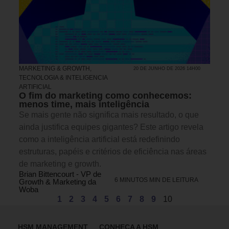
MARKETING & GROWTH
,
20 DE JUNHO DE 2026 14H00
TECNOLOGIA & INTELIGENCIA
ARTIFICIAL
O fim do marketing como conhecemos:
menos time, mais inteligência
Se mais gente não significa mais resultado, o que
ainda justifica equipes gigantes? Este artigo revela
como a inteligência artificial está redefinindo
estruturas, papéis e critérios de eficiência nas áreas
de marketing e growth.
Brian Bittencourt - VP de
6 MINUTOS MIN DE LEITURA
Growth & Marketing da
Woba
1
2
3
4
5
6
7
8
9
10
HSM MANAGEMENT
CONHEÇA A HSM