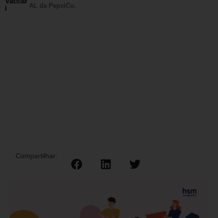
Vaccar
AL da PepsiCo.
i
Compartilhar: